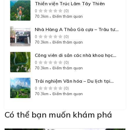
Năm 2010, với sự đồng lòng của Đảng bộ và Nhân dân 
Thiền viện Trúc Lâm Tây Thiên
Cả, hướng về ao cá Bác Hồ, dựa trên việc thẩm định 
0
(0)
70.3km
Điểm thăm quan
Cổ Pháp lưu giữ. Ngày nay, Văn chỉ không chỉ là một di 
niềm tin, khát vọng học hành và ý chí vươn lên cho th
Nhà Hàng A Thảo Gà cựa – Trâu tươi
tiếp tục lan tỏa linh khí đất học, trở thành niềm tự hà
– Cá sông
0
(0)
70.3km
Điểm thăm quan
Công viên di sản các nhà khoa học
Việt Nam (Meddom Park) – Nơi hội tụ
0
(0)
của tri thức và điểm vui chơi lí tưởng
70.3km
Điểm thăm quan
Trải nghiệm Văn hóa – Du lịch tại
điểm Du lịch cộng đồng xóm Mỗ, xã
0
(0)
Thung Nai, tỉnh Phú Thọ
70.3km
Điểm thăm quan
Có thể bạn muốn khám phá