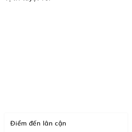
Điểm nhấn đặc biệt của Văn chỉ làng Dòng là hệ thống 
các triều đại, phản ánh truyền thống khoa bảng rạng rỡ
tiêu biểu như Bùi Ứng Đẩu, Nguyễn Doãn Cung, Nguyễ
quê hương mà còn được ghi tên tại Văn Miếu Quốc Tử Giá
mờ theo thời gian, nhưng giá trị lịch sử, văn hóa và ti
Điểm đến lân cận