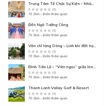
Trung Tâm Tổ Chức Sự Kiện – Nhà
Hàng – Khách Sạn Kiều Anh
0
(0)
70.3km
Điểm thăm quan
Đền Ngô Tướng Công
0
(0)
70.3km
Điểm thăm quan
Văn chỉ làng Dòng – Linh khí đất học
xứ Tổ
0
(0)
70.3km
Điểm thăm quan
Đình Tiên Lữ – “Viên ngọc” giữa lòng
Đất Tổ
0
(0)
70.3km
Điểm thăm quan
Thanh Lanh Valley Golf & Resort
0
(0)
70.3km
Điểm thăm quan