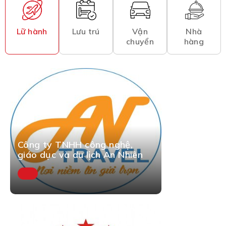
Lữ hành
Lưu trú
Vận
Nhà
chuyển
hàng
Công ty TNHH công nghệ,
giáo dục và du lịch An Nhiên