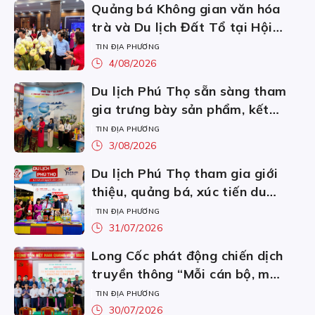
Quảng bá Không gian văn hóa
trà và Du lịch Đất Tổ tại Hội
nghị sơ kết 6 tháng đầu năm
TIN ĐỊA PHƯƠNG
và triển khai nhiệm vụ 6 tháng
4/08/2026
cuối năm 2026 thực hiện Nghị
Du lịch Phú Thọ sẵn sàng tham
quyết số 57-NQ/TW
gia trưng bày sản phẩm, kết
quả nổi bật thực hiện Nghị
TIN ĐỊA PHƯƠNG
quyết số 57-NQ/TW
3/08/2026
Du lịch Phú Thọ tham gia giới
thiệu, quảng bá, xúc tiến du
lịch tại Ngày hội Bánh dân
TIN ĐỊA PHƯƠNG
gian Nam Bộ – An Giang
31/07/2026
Long Cốc phát động chiến dịch
truyền thông “Mỗi cán bộ, mỗi
người dân là một đại sứ du
TIN ĐỊA PHƯƠNG
lịch” và ra mắt kênh truyền
30/07/2026