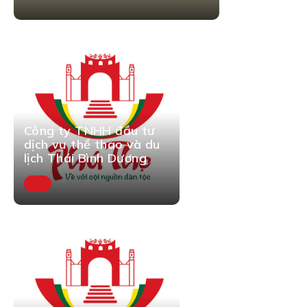
Công ty TNHH đầu tư
dịch vụ thể thao và du
lịch Thái Bình Dương