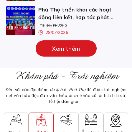
thông số Amazing Long Cốc
Phú Thọ triển khai các hoạt
động liên kết, hợp tác phát
triển du lịch các tỉnh Tây Bắc
TIN ĐỊA PHƯƠNG
mở rộng năm 2026
29/07/2026
Xem thêm
Khám phá - Trải nghiệm
Đến với các địa điểm
du lịch
ở
Phú Thọ
để được trải nghiệm
nét văn hóa độc đáo với nhiều di chỉ khảo cổ, di tích lịch sử,
lễ hội dân gian...