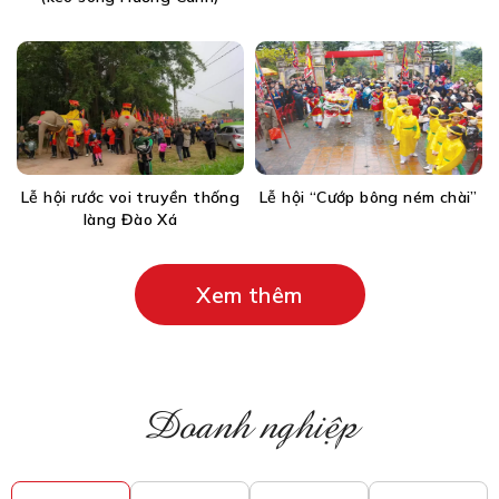
Lễ hội rước voi truyền thống
Lễ hội “Cướp bông ném chài”
làng Đào Xá
Xem thêm
Doanh nghiệp