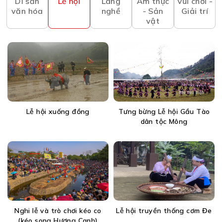
Di sản
Lễ hội
Làng
Ẩm thực
Vui chơi -
văn hóa
nghề
- Sản
Giải trí
vật
Lễ hội xuống đồng
Tưng bừng Lễ hội Gầu Tào
dân tộc Mông
Nghi lễ và trò chơi kéo co
Lễ hội truyền thống cơm Đe
(kéo song Hương Canh)