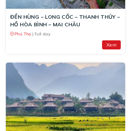
ĐỀN HÙNG – LONG CỐC – THANH THỦY –
HỒ HÒA BÌNH – MAI CHÂU
Phú Thọ
| Full day
Xem