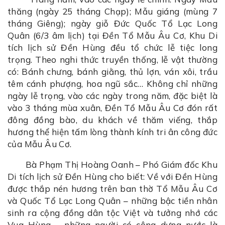
thăng (ngày 25 tháng Chạp); Mẫu giáng (mùng 7
tháng Giêng); ngày giỗ Đức Quốc Tổ Lạc Long
Quân (6/3 âm lịch) tại Đền Tổ Mẫu Âu Cơ, Khu Di
tích lịch sử Đền Hùng đều tổ chức lễ tiệc long
trọng. Theo nghi thức truyền thống, lễ vật thường
có: Bánh chưng, bánh giằng, thủ lợn, ván xôi, trầu
têm cánh phượng, hoa ngũ sắc… Không chỉ những
ngày lễ trọng, vào các ngày trong năm, đặc biệt là
vào 3 tháng mùa xuân, Đền Tổ Mẫu Âu Cơ đón rất
đông đồng bào, du khách về thăm viếng, thắp
hương thể hiện tấm lòng thành kính tri ân công đức
của Mẫu Âu Cơ.
Bà Phạm Thị Hoàng Oanh – Phó Giám đốc Khu
Di tích lịch sử Đền Hùng cho biết: Về với Đền Hùng
được thắp nén hương trên ban thờ Tổ Mẫu Âu Cơ
và Quốc Tổ Lạc Long Quân – những bậc tiền nhân
sinh ra cộng đồng dân tộc Việt và tưởng nhớ các
Vua Hùng – những người có công dựng nước là