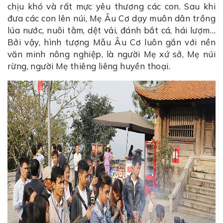
chịu khó và rất mực yêu thương các con. Sau khi
đưa các con lên núi, Mẹ Âu Cơ dạy muôn dân trồng
lúa nước, nuôi tằm, dệt vải, đánh bắt cá, hái lượm…
Bởi vậy, hình tượng Mẫu Âu Cơ luôn gắn với nền
văn minh nông nghiệp, là người Mẹ xứ sở, Mẹ núi
rừng, người Mẹ thiêng liêng huyền thoại.