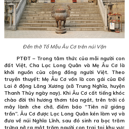
Đền thờ Tổ Mẫu Âu Cơ trên núi Vặn
PTĐT – Trong tâm thức của mỗi người con
đất Việt, Cha Lạc Long Quân và Mẹ Âu Cơ là
khởi nguồn của cộng đồng người Việt. Theo
truyền thuyết: Mẹ Âu Cơ vốn là con gái của Đế
Lai ở động Lăng Xương (xã Trung Nghĩa, huyện
Thanh Thủy ngày nay). Khi Âu Cơ cất tiếng khóc
chào đời thì hương thơm tỏa ngát, trên trời có
mây lành che chở, điềm báo “Tiên nữ giáng
trần”. Âu Cơ được Lạc Long Quân kén làm vợ và
đưa về núi Nghĩa Lĩnh, sau đó sinh ra bọc trăm
trứng nở ra một trăm người con trai tại khu vực