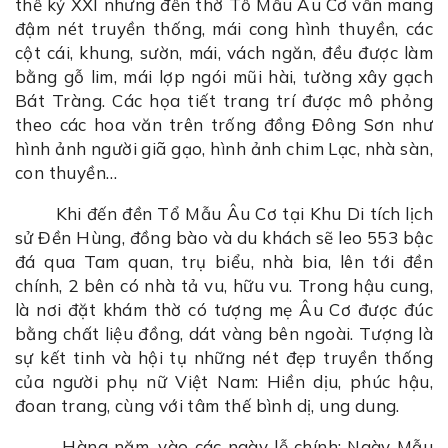
thế kỷ XXI nhưng đền thờ Tổ Mẫu Âu Cơ vẫn mang
đậm nét truyền thống, mái cong hình thuyền, các
cột cái, khung, sườn, mái, vách ngăn, đều được làm
bằng gỗ lim, mái lợp ngói mũi hài, tường xây gạch
Bát Tràng. Các họa tiết trang trí được mô phỏng
theo các hoa văn trên trống đồng Đông Sơn như
hình ảnh người giã gạo, hình ảnh chim Lạc, nhà sàn,
con thuyền…
Khi đến đền Tổ Mẫu Âu Cơ tại Khu Di tích lịch
sử Đền Hùng, đồng bào và du khách sẽ leo 553 bậc
đá qua Tam quan, trụ biểu, nhà bia, lên tới đền
chính, 2 bên có nhà tả vu, hữu vu. Trong hậu cung,
là nơi đặt khám thờ có tượng mẹ Âu Cơ được đúc
bằng chất liệu đồng, dát vàng bên ngoài. Tượng là
sự kết tinh và hội tụ những nét đẹp truyền thống
của người phụ nữ Việt Nam: Hiền dịu, phúc hậu,
đoan trang, cùng với tâm thế bình dị, ung dung.
Hàng năm, vào các ngày lễ chính: Ngày Mẫu