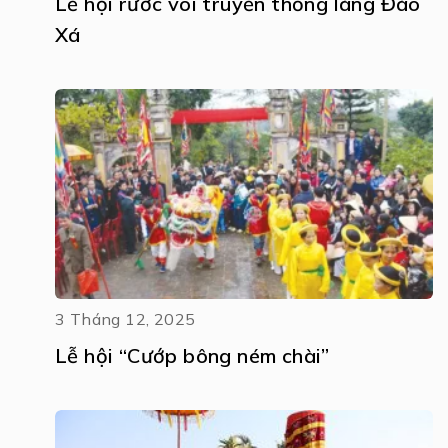
Lễ hội rước voi truyền thống làng Đào
Xá
3 Tháng 12, 2025
Lễ hội “Cướp bông ném chài”