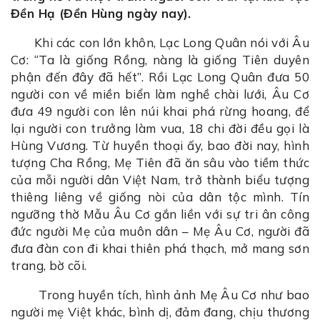
Đền Hạ (Đền Hùng ngày nay).
Khi các con lớn khôn, Lạc Long Quân nói với Âu
Cơ: “Ta là giống Rồng, nàng là giống Tiên duyên
phận đến đây đã hết”. Rồi Lạc Long Quân đưa 50
người con về miền biển làm nghề chài lưới, Âu Cơ
đưa 49 người con lên núi khai phá rừng hoang, để
lại người con trưởng làm vua, 18 chi đời đều gọi là
Hùng Vương. Từ huyền thoại ấy, bao đời nay, hình
tượng Cha Rồng, Mẹ Tiên đã ăn sâu vào tiềm thức
của mỗi người dân Việt Nam, trở thành biểu tượng
thiêng liêng về giống nòi của dân tộc mình. Tín
ngưỡng thờ Mẫu Âu Cơ gắn liền với sự tri ân công
đức người Mẹ của muôn dân – Mẹ Âu Cơ, người đã
đưa đàn con đi khai thiên phá thạch, mở mang sơn
trang, bờ cõi.
Trong huyền tích, hình ảnh Mẹ Âu Cơ như bao
người mẹ Việt khác, bình dị, đảm đang, chịu thương