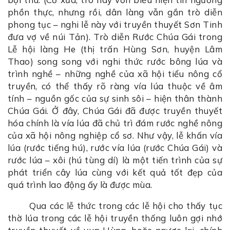
phồn thực, nhưng rồi, dân làng vẫn gắn trò diễn
phong tục – nghi lễ này với truyền thuyết Sơn Tinh
đưa vợ về núi Tản). Trò diễn Rước Chúa Gái trong
Lễ hội làng He (thị trấn Hùng Sơn, huyện Lâm
Thao) song song với nghi thức rước bông lúa và
trình nghề – những nghề của xã hội tiểu nông cổ
truyền, có thể thấy rõ ràng vía lúa thuộc về âm
tính – nguồn gốc của sự sinh sôi – hiện thân thành
Chúa Gái. Ở đây, Chúa Gái đã được truyền thuyết
hóa chính là vía lúa đã chủ trì đám rước nghề nông
của xã hội nông nghiệp cổ sơ. Như vậy, lễ khấn vía
lúa (rước tiếng hú), rước vía lúa (rước Chúa Gái) và
rước lúa – xôi (hú tùng dí) là một tiến trình của sự
phát triển cây lúa cùng với kết quả tốt đẹp của
quá trình lao động ấy là được mùa.
Qua các lễ thức trong các lễ hội cho thấy tục
thờ lúa trong các lễ hội truyền thống luôn gợi nhớ