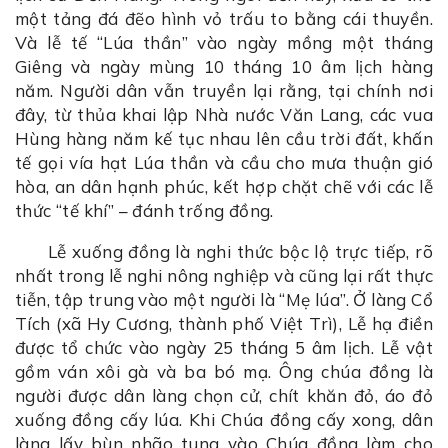
một tảng đá đẽo hình vỏ trấu to bằng cái thuyền.
Và lễ tế “Lúa thần” vào ngày mồng một tháng
Giêng và ngày mùng 10 tháng 10 âm lịch hàng
năm. Người dân vẫn truyền lại rằng, tại chính nơi
đây, từ thủa khai lập Nhà nước Văn Lang, các vua
Hùng hàng năm kế tục nhau lên cầu trời đất, khấn
tế gọi vía hạt Lúa thần và cầu cho mưa thuận gió
hòa, an dân hạnh phúc, kết hợp chặt chẽ với các lễ
thức “tế khí” – đánh trống đồng.
Lễ xuống đồng là nghi thức bộc lộ trực tiếp, rõ
nhất trong lễ nghi nông nghiệp và cũng lại rất thực
tiễn, tập trung vào một người là “Mẹ lúa”. Ở làng Cổ
Tích (xã Hy Cương, thành phố Việt Trì), Lễ hạ điền
được tổ chức vào ngày 25 tháng 5 âm lịch. Lễ vật
gồm ván xôi gà và ba bó mạ. Ông chúa đồng là
người được dân làng chọn cử, chít khăn đỏ, áo đỏ
xuống đồng cấy lúa. Khi Chúa đồng cấy xong, dân
làng lấy bùn nhão tung vào Chúa đồng làm cho