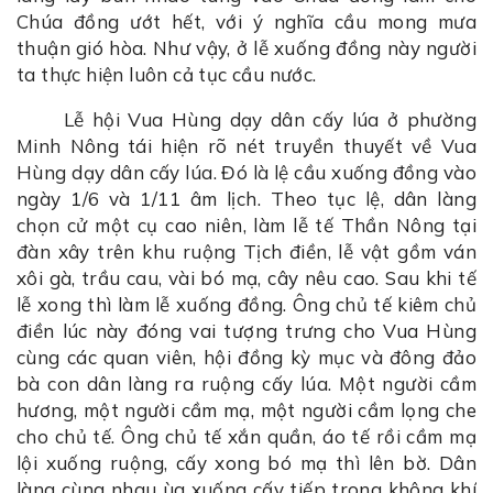
Chúa đồng ướt hết, với ý nghĩa cầu mong mưa
thuận gió hòa. Như vậy, ở lễ xuống đồng này người
ta thực hiện luôn cả tục cầu nước.
Lễ hội Vua Hùng dạy dân cấy lúa ở phường
Minh Nông tái hiện rõ nét truyền thuyết về Vua
Hùng dạy dân cấy lúa. Đó là lệ cầu xuống đồng vào
ngày 1/6 và 1/11 âm lịch. Theo tục lệ, dân làng
chọn cử một cụ cao niên, làm lễ tế Thần Nông tại
đàn xây trên khu ruộng Tịch điền, lễ vật gồm ván
xôi gà, trầu cau, vài bó mạ, cây nêu cao. Sau khi tế
lễ xong thì làm lễ xuống đồng. Ông chủ tế kiêm chủ
điền lúc này đóng vai tượng trưng cho Vua Hùng
cùng các quan viên, hội đồng kỳ mục và đông đảo
bà con dân làng ra ruộng cấy lúa. Một người cầm
hương, một người cầm mạ, một người cầm lọng che
cho chủ tế. Ông chủ tế xắn quần, áo tế rồi cầm mạ
lội xuống ruộng, cấy xong bó mạ thì lên bờ. Dân
làng cùng nhau ùa xuống cấy tiếp trong không khí