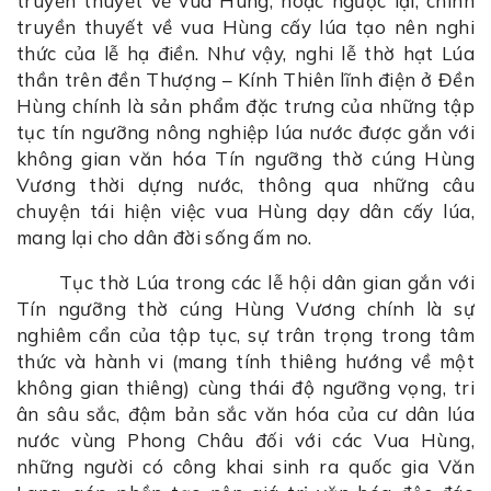
truyền thuyết về vua Hùng, hoặc ngược lại, chính
truyền thuyết về vua Hùng cấy lúa tạo nên nghi
thức của lễ hạ điền. Như vậy, nghi lễ thờ hạt Lúa
thần trên đền Thượng – Kính Thiên lĩnh điện ở Đền
Hùng chính là sản phẩm đặc trưng của những tập
tục tín ngưỡng nông nghiệp lúa nước được gắn với
không gian văn hóa Tín ngưỡng thờ cúng Hùng
Vương thời dựng nước, thông qua những câu
chuyện tái hiện việc vua Hùng dạy dân cấy lúa,
mang lại cho dân đời sống ấm no.
Tục thờ Lúa trong các lễ hội dân gian gắn với
Tín ngưỡng thờ cúng Hùng Vương chính là sự
nghiêm cẩn của tập tục, sự trân trọng trong tâm
thức và hành vi (mang tính thiêng hướng về một
không gian thiêng) cùng thái độ ngưỡng vọng, tri
ân sâu sắc, đậm bản sắc văn hóa của cư dân lúa
nước vùng Phong Châu đối với các Vua Hùng,
những người có công khai sinh ra quốc gia Văn