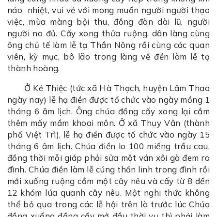
náo nhiệt, vui vẻ với mong muốn người người thạo
việc, mùa màng bội thu, đông đàn dài lũ, người
người no đủ. Cấy xong thửa ruộng, dân làng cùng
ông chủ tế làm lễ tạ Thần Nông rồi cùng các quan
viên, kỳ mục, bô lão trong làng về đền làm lễ tạ
thành hoàng.
Ở Kẻ Thiệc (tức xã Hà Thạch, huyện Lâm Thao
ngày nay) lễ hạ điền được tổ chức vào ngày mồng 1
tháng 6 âm lịch. Ông chúa đồng cấy xong lại cắm
thêm mấy mầm khoai môn. Ở xã Thụy Vân (thành
phố Việt Trì), lễ hạ điền được tổ chức vào ngày 15
tháng 6 âm lịch. Chúa điền lo 100 miếng trầu cau,
đồng thời mỗi giáp phải sửa một ván xôi gà đem ra
đình. Chúa điền làm lễ cúng thần linh trong đình rồi
mới xuống ruộng cắm một cây nêu và cấy từ 8 đến
12 khóm lúa quanh cây nêu. Một nghi thức không
thể bỏ qua trong các lễ hội trên là trước lúc Chúa
đồng xuống đồng cấy mở đầu thời vụ thì phải làm