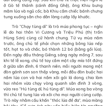
ở Gò tế thánh (cánh đồng Ghệ), ông Khiu bưng
mâm lúa và ngũ cốc, bà Khiu cầm chiếc bánh chưng
tung xuống sân cho dân làng cướp lấy khước.
Trò “Chạy tùng dí” là trò múa phong tục – nghi
lễ do hai thôn Vi Cương và Triệu Phú (thị trấn
Hùng Sơn) cùng cử hành chung. Từ vụ mùa năm
trước, ông chủ tế phải chọn những bông lúa nếp
tốt, hạt to và chắc, bó thành 12 bó (bằng gồi lúa).
Đến ngày đầu tháng Giêng, sáng ngày mồng 7, sau
khi tế lễ xong, chủ tế tay cầm một cây mía tốt đứng
ở giữa sân đình, 6 thanh niên, mỗi người mang một
đòn gánh sơn son thếp vàng, mỗi đầu đòn buộc hai
nắm lúa con và hai nắm xôi gói lá dong, chia làm
hai nhóm vừa chạy vòng quanh sân đình 3 vòng,
vừa reo “Hú tùng dí, hú tùng dí”. Múa xong ba vòng
thì chủ tế tung lúa và xôi cho mọi người cùng cướp.
Trò này nhằm cầu khấn “thóc lúa đề đa”, mùa màng
bội thu. (Cổ xưa, trò này vốn biểu hiện tín ngưỡng