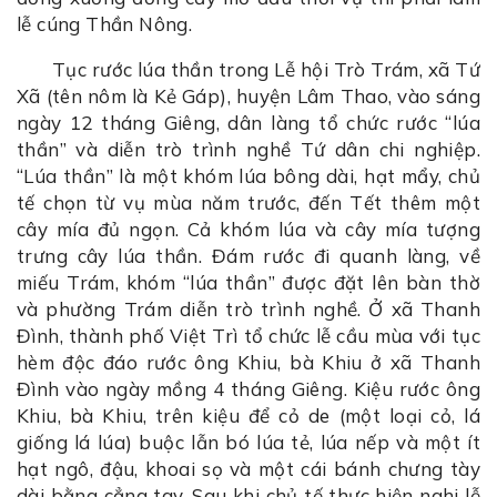
lễ cúng Thần Nông.
Tục rước lúa thần trong Lễ hội Trò Trám, xã Tứ
Xã (tên nôm là Kẻ Gáp), huyện Lâm Thao, vào sáng
ngày 12 tháng Giêng, dân làng tổ chức rước “lúa
thần” và diễn trò trình nghề Tứ dân chi nghiệp.
“Lúa thần” là một khóm lúa bông dài, hạt mẩy, chủ
tế chọn từ vụ mùa năm trước, đến Tết thêm một
cây mía đủ ngọn. Cả khóm lúa và cây mía tượng
trưng cây lúa thần. Đám rước đi quanh làng, về
miếu Trám, khóm “lúa thần” được đặt lên bàn thờ
và phường Trám diễn trò trình nghề. Ở xã Thanh
Đình, thành phố Việt Trì tổ chức lễ cầu mùa với tục
hèm độc đáo rước ông Khiu, bà Khiu ở xã Thanh
Đình vào ngày mồng 4 tháng Giêng. Kiệu rước ông
Khiu, bà Khiu, trên kiệu để cỏ de (một loại cỏ, lá
giống lá lúa) buộc lẫn bó lúa tẻ, lúa nếp và một ít
hạt ngô, đậu, khoai sọ và một cái bánh chưng tày
dài bằng cẳng tay. Sau khi chủ tế thực hiện nghi lễ