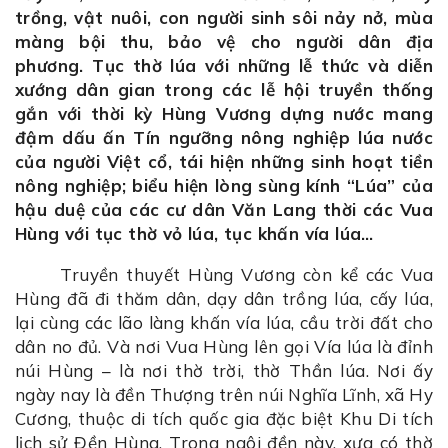
trồng, vật nuôi, con người sinh sôi nảy nở, mùa
màng bội thu, bảo vệ cho người dân địa
phương. Tục thờ lúa với những lễ thức và diễn
xướng dân gian trong các lễ hội truyền thống
gắn với thời kỳ Hùng Vương dựng nước mang
đậm dấu ấn Tín ngưỡng nông nghiệp lúa nước
của người Việt cổ, tái hiện những sinh hoạt tiền
nông nghiệp; biểu hiện lòng sùng kính “Lúa” của
hậu duệ của các cư dân Văn Lang thời các Vua
Hùng với tục thờ vỏ lúa, tục khấn vía lúa…
Truyền thuyết Hùng Vương còn kể các Vua
Hùng đã đi thăm dân, dạy dân trồng lúa, cấy lúa,
lại cùng các lão làng khấn vía lúa, cầu trời đất cho
dân no đủ. Và nơi Vua Hùng lên gọi Vía lúa là đỉnh
núi Hùng – là nơi thờ trời, thờ Thần lúa. Nơi ấy
ngày nay là đền Thượng trên núi Nghĩa Lĩnh, xã Hy
Cương, thuộc di tích quốc gia đặc biệt Khu Di tích
lịch sử Đền Hùng. Trong ngôi đền này, xưa có thờ