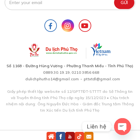
Số 1168 - Đường Hùng Vương - Phường Thanh Miếu - Tỉnh Phú Thọ)
0889.30.19.19, 0210 3856 668
-
dulichphutho14@gmail.com
pttxtdl@gmail.com
Giấy phép thiết lập website số 12/GPTTĐT-STTTT do Sở Thông tin
và Truyền thông tỉnh Phú Thọ cấp ngày 15/12/2023 • Chịu trách
nhiệm nội dung: Ông Nguyễn Đức Hòa - Giám đốc Trung tâm Thông
tin Xúc tiến Du lịch tỉnh Phú Thọ
Liên hệ
Lượt truy cập:
13.242.322
|
38 Đang hoạt động
Open