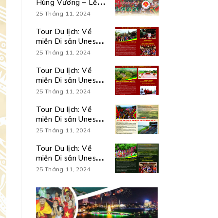
Hùng Vương – Lễ
hội Đền Hùng và
25 Tháng 11, 2024
Tuần Văn hóa – Du
lịch Đất Tổ năm
Tour Du lịch: Về
Giáp Thìn 2024
miền Di sản Unesco
ghi danh 01 ngày số
25 Tháng 11, 2024
01
Tour Du lịch: Về
miền Di sản Unesco
ghi danh 01 ngày số
25 Tháng 11, 2024
02
Tour Du lịch: Về
miền Di sản Unesco
ghi danh 02 ngày
25 Tháng 11, 2024
01 đêm
Tour Du lịch: Về
miền Di sản Unesco
ghi danh 03 ngày
25 Tháng 11, 2024
02 đêm