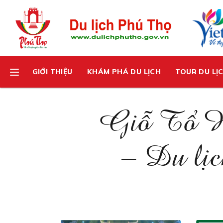
GIỚI THIỆU
KHÁM PHÁ DU LỊCH
TOUR DU LỊ
Giỗ Tổ H
– Du lị