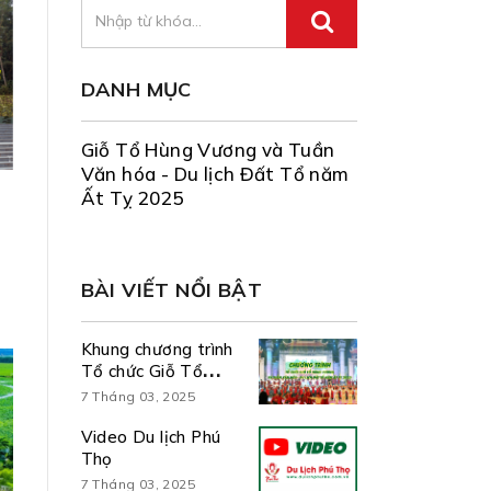
DANH MỤC
Giỗ Tổ Hùng Vương và Tuần
Văn hóa - Du lịch Đất Tổ năm
Ất Tỵ 2025
BÀI VIẾT NỔI BẬT
Khung chương trình
Tổ chức Giỗ Tổ
Hùng Vương và
7 Tháng 03, 2025
Tuần Văn hóa – Du
lịch Đất Tổ năm Ất
Video Du lịch Phú
Tỵ 2025
Thọ
7 Tháng 03, 2025