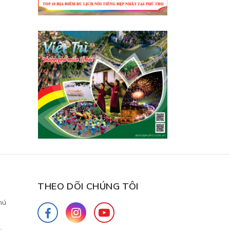
THEO DÕI CHÚNG TÔI
hú