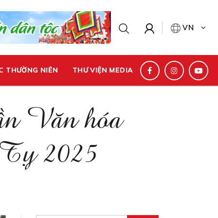
VN
C THƯỜNG NIÊN
THƯ VIỆN MEDIA
n Văn hóa
 Tỵ 2025