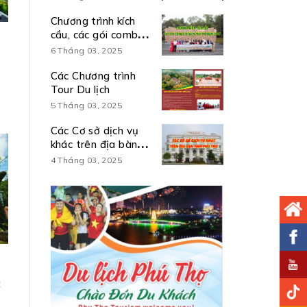
Chương trình kích
cầu, các gói combo
du lịch phú thọ năm
6 Tháng 03, 2025
2025
Các Chương trình
Tour Du lịch
5 Tháng 03, 2025
Các Cơ sở dịch vụ
khác trên địa bàn
tỉnh Phú Thọ
4 Tháng 03, 2025
c