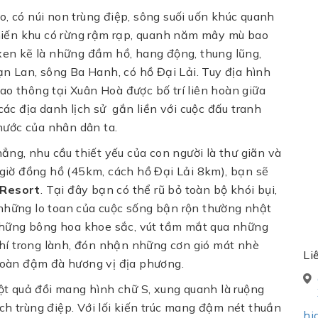
 có núi non trùng điệp, sông suối uốn khúc quanh
hiến khu có rừng rậm rạp, quanh năm mây mù bao
, xen kẽ là những đầm hồ, hang động, thung lũng,
n Lan, sông Ba Hanh, có hồ Đại Lải. Tuy địa hình
iao thông tại Xuân Hoà được bố trí liên hoàn giữa
ác địa danh lịch sử gắn liền với cuộc đấu tranh
nước của nhân dân ta.
ng, nhu cầu thiết yếu của con người là thư giãn và
1 giờ đồng hồ (45km, cách hồ Đại Lải 8km), bạn sẽ
 Resort
. Tại đây bạn có thể rũ bỏ toàn bộ khói bụi,
, những lo toan của cuộc sống bận rộn thường nhật
những bông hoa khoe sắc, vút tầm mắt qua những
hí trong lành, đón nhận những cơn gió mát nhè
Li
oàn đậm đà hương vị địa phương.
t quả đồi mang hình chữ S, xung quanh là ruộng
ích trùng điệp. Với lối kiến trúc mang đậm nét thuần
hi