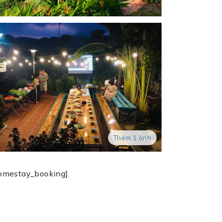
Thêm 1 ảnh
omestay_booking]