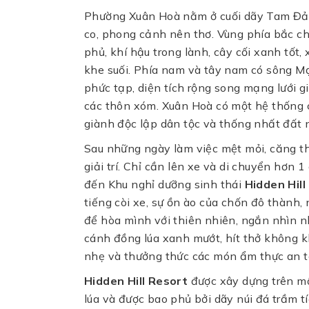
Phường Xuân Hoà nằm ở cuối dãy Tam Đảo,
co, phong cảnh nên thơ. Vùng phía bắc c
phủ, khí hậu trong lành, cây cối xanh tốt
khe suối. Phía nam và tây nam có sông Mạ
phức tạp, diện tích rộng song mạng lưới g
các thôn xóm. Xuân Hoà có một hệ thống c
giành độc lập dân tộc và thống nhất đất 
Sau những ngày làm việc mệt mỏi, căng thẳ
giải trí. Chỉ cần lên xe và di chuyển hơn 
đến Khu nghỉ dưỡng sinh thái
Hidden Hill
tiếng còi xe, sự ồn ào của chốn đô thành
để hòa mình với thiên nhiên, ngắn nhìn 
cánh đồng lúa xanh mướt, hít thở không k
nhẹ và thưởng thức các món ẩm thực an t
Hidden Hill Resort
được xây dựng trên mộ
lúa và được bao phủ bởi dãy núi đá trầm t