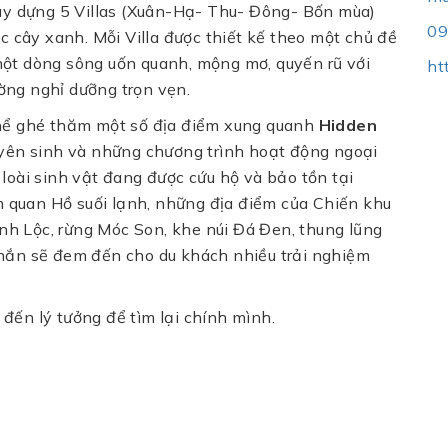
xây dựng 5 Villas (Xuân-Hạ- Thu- Đông- Bốn mùa)
09
ọc cây xanh. Mỗi Villa được thiết kế theo một chủ đề
một dòng sông uốn quanh, mộng mơ, quyến rũ với
ht
ờng nghỉ dưỡng trọn vẹn.
thể ghé thăm một số địa điểm xung quanh
Hidden
uyên sinh và những chương trình hoạt động ngoại
loài sinh vật đang được cứu hộ và bảo tồn tại
quan Hồ suối lạnh, những địa điểm của Chiến khu
h Lộc, rừng Móc Son, khe núi Đá Đen, thung lũng
chắn sẽ đem đến cho du khách nhiều trải nghiệm
đến lý tưởng để tìm lại chính mình.