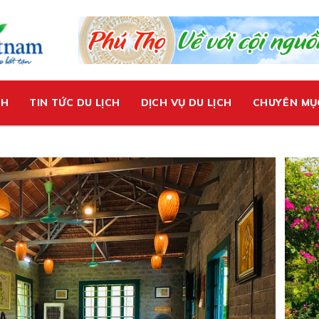
CH
TIN TỨC DU LỊCH
DỊCH VỤ DU LỊCH
CHUYÊN MỤ
t