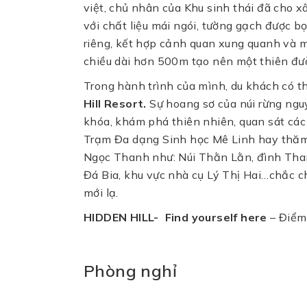
việt, chủ nhân của Khu sinh thái đã cho 
với chất liệu mái ngói, tường gạch được b
riêng, kết hợp cảnh quan xung quanh và 
chiều dài hơn 500m tạo nên một thiên đư
Trong hành trình của mình, du khách có 
Hill Resort.
Sự hoang sơ của núi rừng ng
khóa, khám phá thiên nhiên, quan sát các 
Trạm Đa dạng Sinh học Mê Linh hay thăm 
Ngọc Thanh như: Núi Thằn Lằn, đình Than
Đá Bia, khu vực nhà cụ Lý Thị Hai…chắc 
mới lạ.
HIDDEN HILL- Find yourself here
– Điểm 
Phòng nghỉ