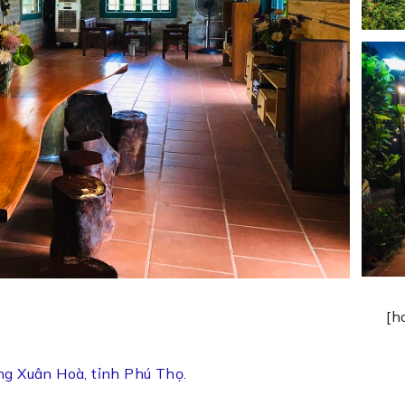
[h
g Xuân Hoà, tỉnh Phú Thọ.