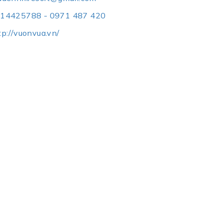
14425788 - 0971 487 420
tp://vuonvua.vn/