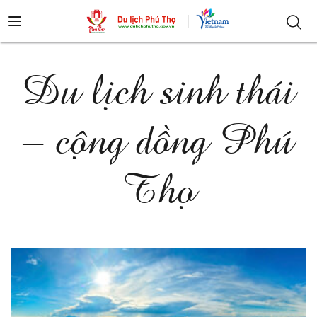
Du lịch sinh thái
– cộng đồng Phú
Thọ