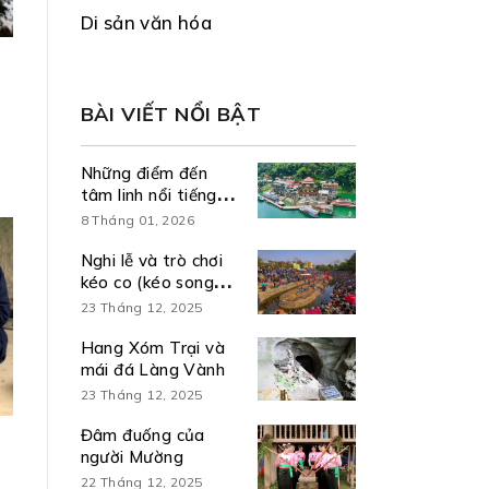
Di sản văn hóa
BÀI VIẾT NỔI BẬT
Những điểm đến
tâm linh nổi tiếng
cho du khách khi về
8 Tháng 01, 2026
Phú Thọ
Nghi lễ và trò chơi
kéo co (kéo song
Hương Canh)
23 Tháng 12, 2025
Hang Xóm Trại và
mái đá Làng Vành
23 Tháng 12, 2025
Đâm đuống của
người Mường
22 Tháng 12, 2025