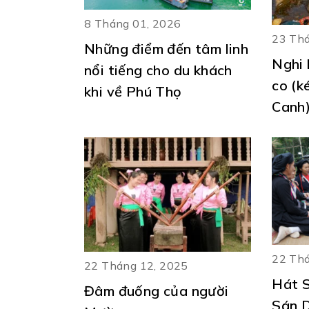
8 Tháng 01, 2026
23 Thá
Những điểm đến tâm linh
Nghi 
nổi tiếng cho du khách
co (k
khi về Phú Thọ
Canh
22 Thá
22 Tháng 12, 2025
Hát S
Đâm đuống của người
Sán D