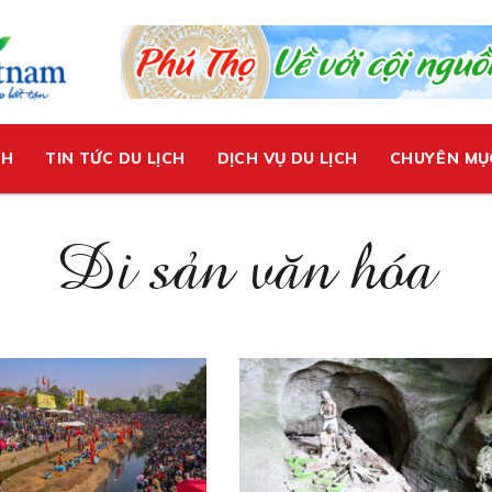
CH
TIN TỨC DU LỊCH
DỊCH VỤ DU LỊCH
CHUYÊN MỤ
Di sản văn hóa