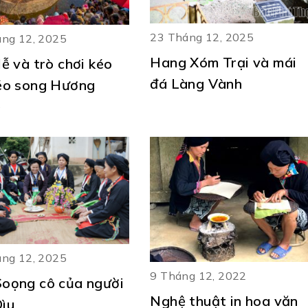
23 Tháng 12, 2025
ng 12, 2025
Hang Xóm Trại và mái
lễ và trò chơi kéo
đá Làng Vành
éo song Hương
)
ng 12, 2025
9 Tháng 12, 2022
oọng cô của người
Nghệ thuật in hoa văn
ìu