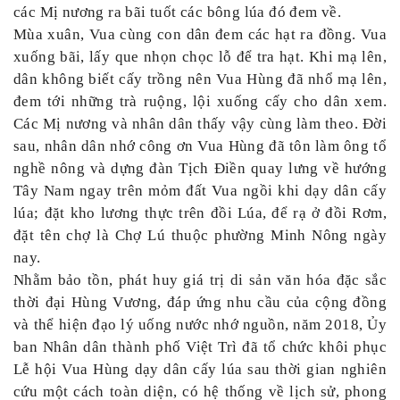
các Mị nương ra bãi tuốt các bông lúa đó đem về.
Mùa xuân, Vua cùng con dân đem các hạt ra đồng. Vua
xuống bãi, lấy que nhọn chọc lỗ để tra hạt. Khi mạ lên,
dân không biết cấy trồng nên Vua Hùng đã nhổ mạ lên,
đem tới những trà ruộng, lội xuống cấy cho dân xem.
Các Mị nương và nhân dân thấy vậy cùng làm theo. Đời
sau, nhân dân nhớ công ơn Vua Hùng đã tôn làm ông tổ
nghề nông và dựng đàn Tịch Điền quay lưng về hướng
Tây Nam ngay trên mỏm đất Vua ngồi khi dạy dân cấy
lúa; đặt kho lương thực trên đồi Lúa, để rạ ở đồi Rơm,
đặt tên chợ là Chợ Lú thuộc phường Minh Nông ngày
nay.
Nhằm bảo tồn, phát huy giá trị di sản văn hóa đặc sắc
thời đại Hùng Vương, đáp ứng nhu cầu của cộng đồng
và thể hiện đạo lý uống nước nhớ nguồn, năm 2018, Ủy
ban Nhân dân thành phố Việt Trì đã tổ chức khôi phục
Lễ hội Vua Hùng dạy dân cấy lúa sau thời gian nghiên
cứu một cách toàn diện, có hệ thống về lịch sử, phong