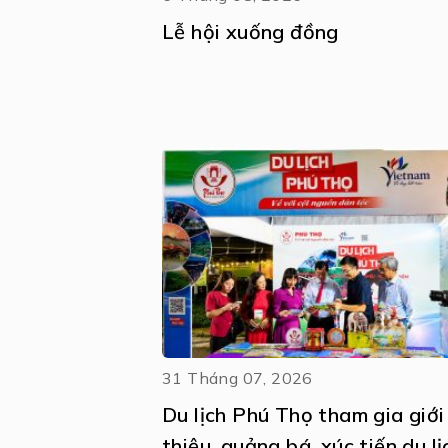
Lễ hội xuống đồng
31 Tháng 07, 2026
Du lịch Phú Thọ tham gia giới
thiệu, quảng bá, xúc tiến du lị