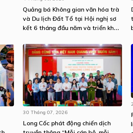
Quảng bá Không gian văn hóa trà
và Du lịch Đất Tổ tại Hội nghị sơ
kết 6 tháng đầu năm và triển khai
nhiệm vụ 6 tháng cuối năm 2026
thực hiện Nghị quyết số 57-
NQ/TW
30 Tháng 07, 2026
Long Cốc phát động chiến dịch
ch
truyền thông “Mỗi cán bộ, mỗi