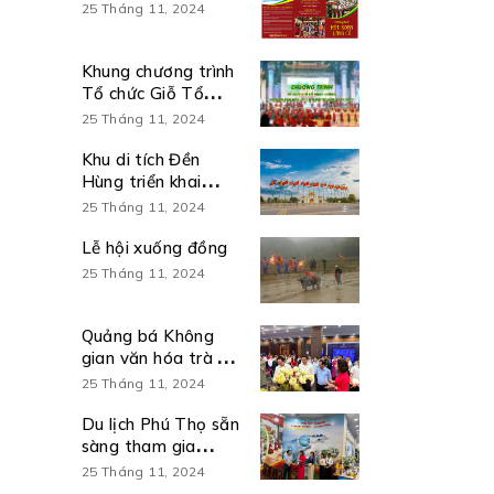
25 Tháng 11, 2024
Khung chương trình
Tổ chức Giỗ Tổ
Hùng Vương và
25 Tháng 11, 2024
Tuần Văn hóa – Du
lịch Đất Tổ năm Ất
Khu di tích Đền
Tỵ 2025
Hùng triển khai
chương trình kích
25 Tháng 11, 2024
cầu du lịch 6 tháng
cuối năm 2026
Lễ hội xuống đồng
25 Tháng 11, 2024
Quảng bá Không
gian văn hóa trà và
Du lịch Đất Tổ tại
25 Tháng 11, 2024
Hội nghị sơ kết 6
tháng đầu năm và
Du lịch Phú Thọ sẵn
triển khai nhiệm vụ
sàng tham gia
6 tháng cuối năm
trưng bày sản
25 Tháng 11, 2024
2026 thực hiện Nghị
phẩm, kết quả nổi