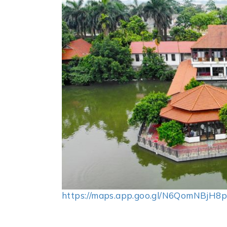
https://maps.app.goo.gl/N6QomNBjH8