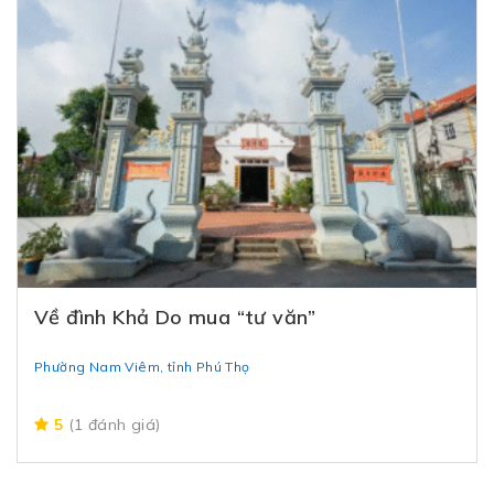
Về đình Khả Do mua “tư văn”
Phường Nam Viêm, tỉnh Phú Thọ
5
(1 đánh giá)