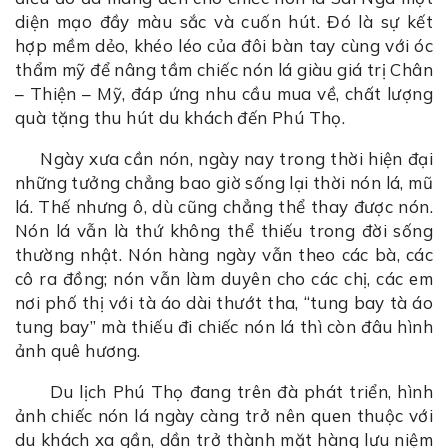
diện mạo đầy màu sắc và cuốn hút. Đó là sự kết
hợp mềm dẻo, khéo léo của đôi bàn tay cùng với óc
thẩm mỹ để nâng tầm chiếc nón lá giàu giá trị Chân
– Thiện – Mỹ, đáp ứng nhu cầu mua về, chất lượng
quà tặng thu hút du khách đến Phú Thọ.
Ngày xưa cần nón, ngày nay trong thời hiện đại
những tưởng chẳng bao giờ sống lại thời nón lá, mũ
lá. Thế nhưng ô, dù cũng chẳng thể thay được nón.
Nón lá vẫn là thứ không thể thiếu trong đời sống
thường nhật. Nón hàng ngày vẫn theo các bà, các
cô ra đồng; nón vẫn làm duyên cho các chị, các em
nơi phố thị với tà áo dài thướt tha, “tung bay tà áo
tung bay” mà thiếu đi chiếc nón lá thì còn đâu hình
ảnh quê hương.
Du lịch Phú Thọ đang trên đà phát triển, hình
ảnh chiếc nón lá ngày càng trở nên quen thuộc với
du khách xa gần, dần trở thành mặt hàng lưu niệm