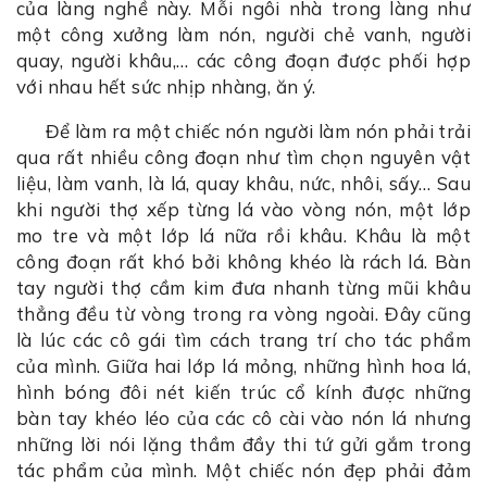
của làng nghề này. Mỗi ngôi nhà trong làng như
một công xưởng làm nón, người chẻ vanh, người
quay, người khâu,… các công đoạn được phối hợp
với nhau hết sức nhịp nhàng, ăn ý.
Để làm ra một chiếc nón người làm nón phải trải
qua rất nhiều công đoạn như tìm chọn nguyên vật
liệu, làm vanh, là lá, quay khâu, nức, nhôi, sấy… Sau
khi người thợ xếp từng lá vào vòng nón, một lớp
mo tre và một lớp lá nữa rồi khâu. Khâu là một
công đoạn rất khó bởi không khéo là rách lá. Bàn
tay người thợ cầm kim đưa nhanh từng mũi khâu
thẳng đều từ vòng trong ra vòng ngoài. Đây cũng
là lúc các cô gái tìm cách trang trí cho tác phẩm
của mình. Giữa hai lớp lá mỏng, những hình hoa lá,
hình bóng đôi nét kiến trúc cổ kính được những
bàn tay khéo léo của các cô cài vào nón lá nhưng
những lời nói lặng thầm đầy thi tứ gửi gắm trong
tác phẩm của mình. Một chiếc nón đẹp phải đảm