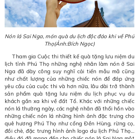
Nón lá Sai Nga, món quà du lịch độc đáo khi về Phú
Thọ(Ảnh:Bích Ngọc)
Tham gia Cuộc thi thiết kế quà tặng lưu niệm du
lịch tỉnh Phú Thọ những nghệ nhân làm nón ở Sai
Nga đã dày công suy nghĩ cải tiến mẫu mã cũng
như chất lượng của những chiếc nón để đáp ứng
yêu cầu của cuộc thi và hơn nữa, lâu dài trở thành
sản phẩm quà tặng lưu niệm du lịch phục vụ du
khách gần xa khi về đất Tổ. Khác với những chiếc
nón lá thường ngày, các nghệ nhân đã thổi hồn vào
những chiếc nón lá những hình ảnh đặc trưng cho
quê hương Phú Thọ như cổng Đền Hùng, rừng cọ,
đồi chè, đặc trưng hình ảnh logo du lịch Phú Thọ…
điều đó đã mang đến cho chiếc nón lá Sai Nga một