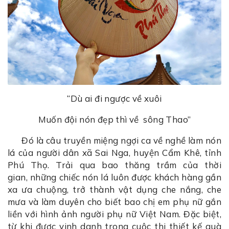
“Dù ai đi ngược về xuôi
Muốn đội nón đẹp thì về sông Thao”
Đó là câu truyền miệng ngợi ca về nghề làm nón
lá của người dân xã Sai Nga, huyện Cẩm Khê, tỉnh
Phú Thọ. Trải qua bao thăng trầm của thời
gian, những chiếc nón lá luôn được khách hàng gần
xa ưa chuộng, trở thành vật dụng che nắng, che
mưa và làm duyên cho biết bao chị em phụ nữ gắn
liền với hình ảnh người phụ nữ Việt Nam. Đặc biệt,
từ khi được vinh danh trong cuộc thi thiết kế quà