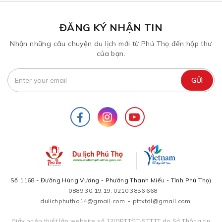
ĐĂNG KÝ NHẬN TIN
Nhận những câu chuyện du lịch mới từ Phú Thọ đến hộp thư
của bạn.
Số 1168 - Đường Hùng Vương - Phường Thanh Miếu - Tỉnh Phú Thọ)
0889.30.19.19, 0210 3856 668
-
dulichphutho14@gmail.com
pttxtdl@gmail.com
Giấy phép thiết lập website số 12/GPTTĐT-STTTT do Sở Thông tin