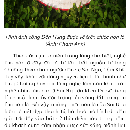
Hình ảnh cổng Đền Hùng được vẽ trên chiếc nón lá
(Ảnh: Phạm Anh)
Theo các cụ cao niên trong làng cho biết, nghề
làm nón ở đây đã có từ lâu, bắt nguồn từ làng
Chuông theo chân người dân về Sai Nga, Cẩm Khê.
Tuy vậy, khác với dùng nguyên liệu là lá thanh như
làng Chuông hay các làng nghề làm nón khác, các
nghệ nhân làm nón ở Sai Nga đã khéo léo sử dụng
lá cọ, một loại cây đặc trưng của vùng đất trung du
làm nón lá. Bởi vậy, những chiếc nón lá của Sai Nga
luôn có nét đẹp thanh tú, hài hoà mà bình dị, dân
giã. Tới đây vào bất cứ thời điểm nào trong năm,
du khách cũng cảm nhận được sức sống mãnh liệt