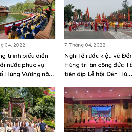
g 04, 2022
7 Tháng 04, 2022
g trình biểu diễn
Nghi lễ rước kiệu về Đề
ối nước phục vụ
Hùng tri ân công đức T
Tổ Hùng Vương năm
tiên dịp Lễ hội Đền Hùn
 Dần 2022.
năm Nhâm Dần 2022