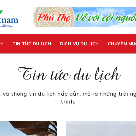
CH
TIN TỨC DU LỊCH
DỊCH VỤ DU LỊCH
CHUYÊN MỤ
Tin tức du lịch
n và thông tin du lịch hấp dẫn, mở ra những trải
trình.