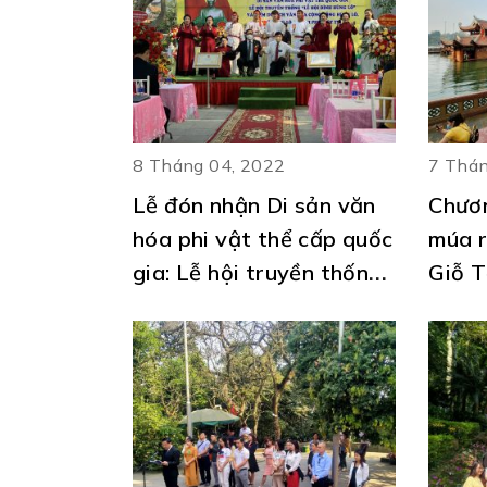
8 Tháng 04, 2022
7 Thán
Lễ đón nhận Di sản văn
Chươn
hóa phi vật thể cấp quốc
múa r
gia: Lễ hội truyền thống-
Giỗ 
Lễ hội Đình Hùng Lô và
Nhâm
công bố công nhận
Quyết định điểm Du lịch
văn hóa cộng đồng Hùng
Lô