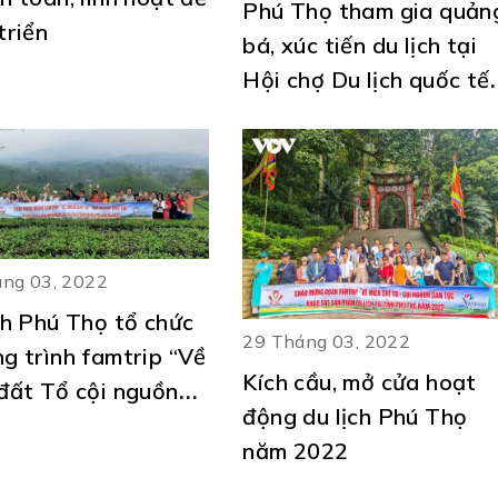
Phú Thọ tham gia quản
triển
bá, xúc tiến du lịch tại
Hội chợ Du lịch quốc tế
Việt Nam – VITM Hà Nộ
năm 2022.
ng 03, 2022
ch Phú Thọ tổ chức
29 Tháng 03, 2022
g trình famtrip “Về
Kích cầu, mở cửa hoạt
đất Tổ cội nguồn
động du lịch Phú Thọ
ộc” năm 2022
năm 2022