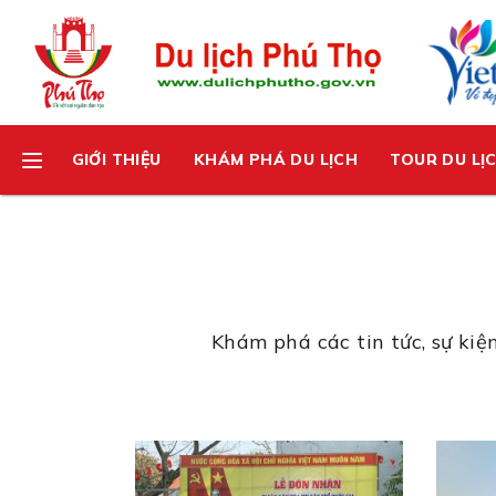
GIỚI THIỆU
KHÁM PHÁ DU LỊCH
TOUR DU LỊ
Khám phá các tin tức, sự kiệ