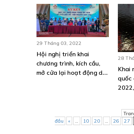
29 Tháng 03, 2022
Hội nghị triển khai
28 Thá
chương trình, kích cầu,
Khai 
mở cửa lại hoạt động du
quốc
lịch Phú Thọ “thích ứng,
2022,
an toàn, linh hoạt” trong
tập t
điều kiện bình thường
trọng
mới
Tran
phát 
đầu
«
...
10
20
...
26
27
vững