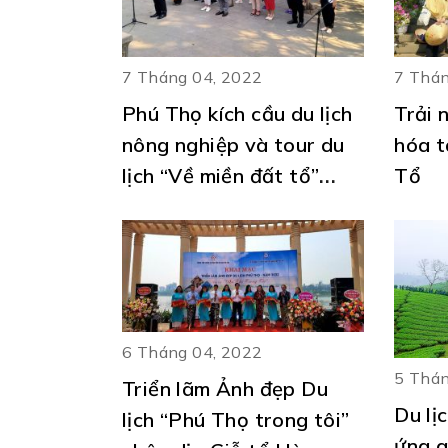
7 Tháng 04, 2022
7 Thán
Phú Thọ kích cầu du lịch
Trải 
nông nghiệp và tour du
hóa t
lịch “Về miền đất tổ”
Tổ
trước ngày Giỗ Tổ 10/3
6 Tháng 04, 2022
5 Thán
Triển lãm Ảnh đẹp Du
Du lị
lịch “Phú Thọ trong tôi”
ứng a