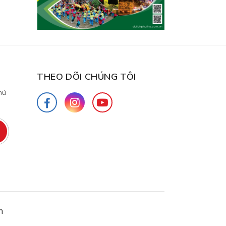
THEO DÕI CHÚNG TÔI
hú
h