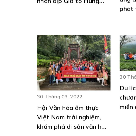
nhân dịp Giỗ tổ Hùng
phát 
Vương năm 2022
30 Thá
Du lị
30 Tháng 03, 2022
chươn
miền 
Hội Văn hóa ẩm thực
dân t
Việt Nam trải nghiệm,
khám phá di sản văn hóa,
ẩm thực vùng đất Tổ