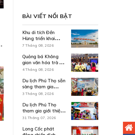
BÀI VIẾT NỔI BẬT
Khu di tích Đền
Hùng triển khai
chương trình kích
7 Tháng 08, 2026
cầu du lịch 6 tháng
cuối năm 2026
Quảng bá Không
gian văn hóa trà và
Du lịch Đất Tổ tại
4 Tháng 08, 2026
Hội nghị sơ kết 6
tháng đầu năm và
Du lịch Phú Thọ sẵn
triển khai nhiệm vụ
sàng tham gia
6 tháng cuối năm
trưng bày sản
3 Tháng 08, 2026
2026 thực hiện Nghị
phẩm, kết quả nổi
quyết số 57-
bật thực hiện Nghị
Du lịch Phú Thọ
NQ/TW
quyết số 57-
tham gia giới thiệu,
NQ/TW
quảng bá, xúc tiến
31 Tháng 07, 2026
du lịch tại Ngày hội
Bánh dân gian Nam
Long Cốc phát
Bộ – An Giang
động chiến dịch