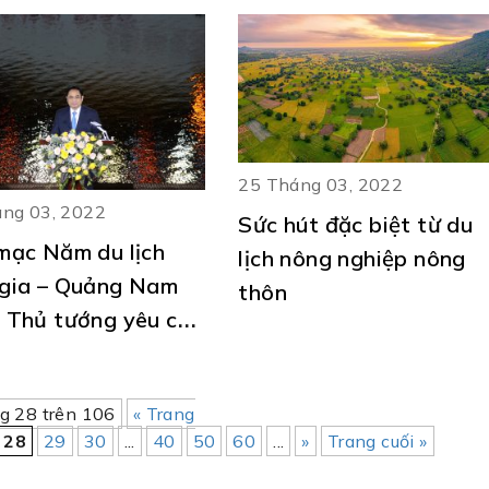
25 Tháng 03, 2022
ng 03, 2022
Sức hút đặc biệt từ du
mạc Năm du lịch
lịch nông nghiệp nông
 gia – Quảng Nam
thôn
 Thủ tướng yêu cầu
rung 6 giải pháp
 tâm để phục hồi,
g 28 trên 106
« Trang
triển du lịch bền
28
29
30
...
40
50
60
...
»
Trang cuối »