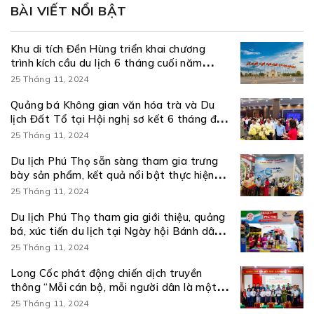
BÀI VIẾT NỔI BẬT
Khu di tích Đền Hùng triển khai chương
trình kích cầu du lịch 6 tháng cuối năm
2026
25 Tháng 11, 2024
Quảng bá Không gian văn hóa trà và Du
lịch Đất Tổ tại Hội nghị sơ kết 6 tháng đầu
năm và triển khai nhiệm vụ 6 tháng cuối
25 Tháng 11, 2024
năm 2026 thực hiện Nghị quyết số 57-
NQ/TW
Du lịch Phú Thọ sẵn sàng tham gia trưng
bày sản phẩm, kết quả nổi bật thực hiện
Nghị quyết số 57-NQ/TW
25 Tháng 11, 2024
Du lịch Phú Thọ tham gia giới thiệu, quảng
bá, xúc tiến du lịch tại Ngày hội Bánh dân
gian Nam Bộ – An Giang
25 Tháng 11, 2024
Long Cốc phát động chiến dịch truyền
thông “Mỗi cán bộ, mỗi người dân là một
đại sứ du lịch” và ra mắt kênh truyền thông
25 Tháng 11, 2024