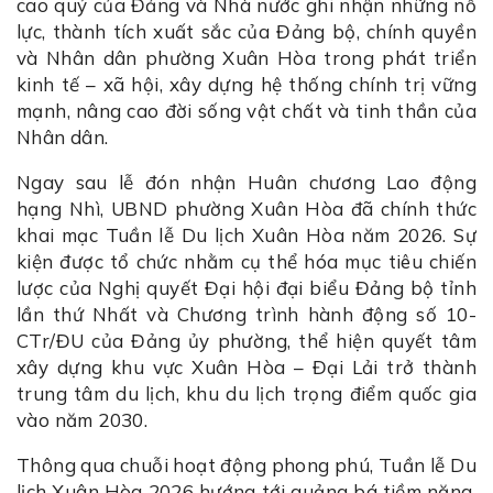
cao quý của Đảng và Nhà nước ghi nhận những nỗ
lực, thành tích xuất sắc của Đảng bộ, chính quyền
và Nhân dân phường Xuân Hòa trong phát triển
kinh tế – xã hội, xây dựng hệ thống chính trị vững
mạnh, nâng cao đời sống vật chất và tinh thần của
Nhân dân.
Ngay sau lễ đón nhận Huân chương Lao động
hạng Nhì, UBND phường Xuân Hòa đã chính thức
khai mạc Tuần lễ Du lịch Xuân Hòa năm 2026. Sự
kiện được tổ chức nhằm cụ thể hóa mục tiêu chiến
lược của Nghị quyết Đại hội đại biểu Đảng bộ tỉnh
lần thứ Nhất và Chương trình hành động số 10-
CTr/ĐU của Đảng ủy phường, thể hiện quyết tâm
xây dựng khu vực Xuân Hòa – Đại Lải trở thành
trung tâm du lịch, khu du lịch trọng điểm quốc gia
vào năm 2030.
Thông qua chuỗi hoạt động phong phú, Tuần lễ Du
lịch Xuân Hòa 2026 hướng tới quảng bá tiềm năng,