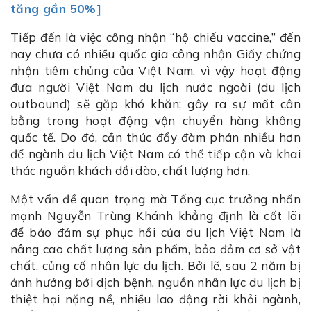
tăng gần 50%]
Tiếp đến là việc công nhận “hộ chiếu vaccine,” đến
nay chưa có nhiều quốc gia công nhận Giấy chứng
nhận tiêm chủng của Việt Nam, vì vậy hoạt động
đưa người Việt Nam du lịch nước ngoài (du lịch
outbound) sẽ gặp khó khăn; gây ra sự mất cân
bằng trong hoạt động vận chuyển hàng không
quốc tế. Do đó, cần thúc đẩy đàm phán nhiều hơn
để ngành du lịch Việt Nam có thể tiếp cận và khai
thác nguồn khách dồi dào, chất lượng hơn.
Một vấn đề quan trọng mà Tổng cục trưởng nhấn
mạnh Nguyễn Trùng Khánh khẳng định là cốt lõi
để bảo đảm sự phục hồi của du lịch Việt Nam là
nâng cao chất lượng sản phẩm, bảo đảm cơ sở vật
chất, củng cố nhân lực du lịch. Bởi lẽ, sau 2 năm bị
ảnh hưởng bởi dịch bệnh, nguồn nhân lực du lịch bị
thiệt hại nặng nề, nhiều lao động rời khỏi ngành,