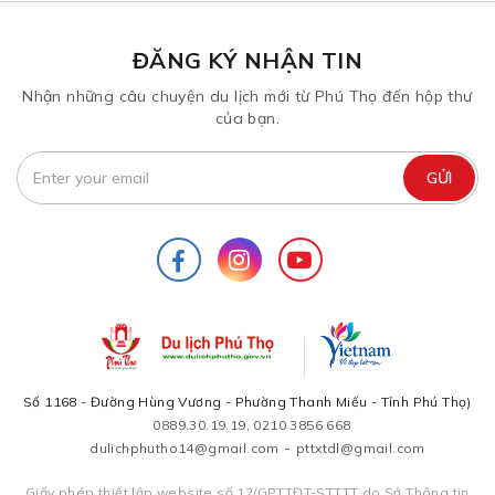
ĐĂNG KÝ NHẬN TIN
Nhận những câu chuyện du lịch mới từ Phú Thọ đến hộp thư
của bạn.
Số 1168 - Đường Hùng Vương - Phường Thanh Miếu - Tỉnh Phú Thọ)
0889.30.19.19, 0210 3856 668
-
dulichphutho14@gmail.com
pttxtdl@gmail.com
Giấy phép thiết lập website số 12/GPTTĐT-STTTT do Sở Thông tin