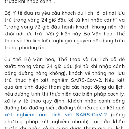
trước khi nhập cảnh…
Bộ Y tế đưa ra yêu cầu khách du lịch “ở lại nơi lưu
trú trong vòng 24 giờ đầu kể từ khi nhập cảnh” và
“trong vòng 72 giờ đầu hành khách không nên rời
khỏi nơi lưu trú.” Với ý kiến này, Bộ Văn hóa, Thể
thao và Du lịch kiến nghị giữ nguyên nội dung trên
trong phương án.
Cụ thể, Bộ Văn hóa, Thể thao và Du lịch đã đề
xuất: trong vòng 24 giờ đầu (kể từ khi nhập cảnh
bằng đường hàng không), khách về thẳng nơi lưu
trú, thực hiện xét nghiệm SARS-CoV-2. Nếu kết
quả âm tính được tham gia các hoạt động du lịch,
nếu dương tính thì thực hiện các biện pháp cách ly,
xử lý y tế theo quy định. Khách nhập cảnh bằng
đường bộ, đường biển, đường sắt nếu có có kết quả
xét nghiệm âm tính với SARS-CoV-2
(bằng
phương pháp xét nghiệm nhanh) tại cửa khẩu
trước khi nhập cảnh cũng được tham gia du lịch,