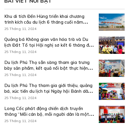
BÀI VIẾT NỔI BẬT
Khu di tích Đền Hùng triển khai chương
trình kích cầu du lịch 6 tháng cuối năm
2026
25 Tháng 11, 2024
Quảng bá Không gian văn hóa trà và Du
lịch Đất Tổ tại Hội nghị sơ kết 6 tháng đầu
năm và triển khai nhiệm vụ 6 tháng cuối
25 Tháng 11, 2024
năm 2026 thực hiện Nghị quyết số 57-
NQ/TW
Du lịch Phú Thọ sẵn sàng tham gia trưng
bày sản phẩm, kết quả nổi bật thực hiện
Nghị quyết số 57-NQ/TW
25 Tháng 11, 2024
Du lịch Phú Thọ tham gia giới thiệu, quảng
bá, xúc tiến du lịch tại Ngày hội Bánh dân
gian Nam Bộ – An Giang
25 Tháng 11, 2024
Long Cốc phát động chiến dịch truyền
thông “Mỗi cán bộ, mỗi người dân là một
đại sứ du lịch” và ra mắt kênh truyền thông
25 Tháng 11, 2024
số Amazing Long Cốc