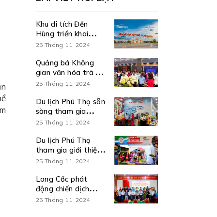
Khu di tích Đền
Hùng triển khai
chương trình kích
25 Tháng 11, 2024
cầu du lịch 6 tháng
cuối năm 2026
Quảng bá Không
gian văn hóa trà và
Du lịch Đất Tổ tại
25 Tháng 11, 2024
ăn
Hội nghị sơ kết 6
ể
tháng đầu năm và
Du lịch Phú Thọ sẵn
âm
triển khai nhiệm vụ
sàng tham gia
6 tháng cuối năm
trưng bày sản
25 Tháng 11, 2024
2026 thực hiện Nghị
phẩm, kết quả nổi
quyết số 57-
bật thực hiện Nghị
Du lịch Phú Thọ
NQ/TW
quyết số 57-
tham gia giới thiệu,
NQ/TW
quảng bá, xúc tiến
25 Tháng 11, 2024
du lịch tại Ngày hội
Bánh dân gian Nam
Long Cốc phát
Bộ – An Giang
động chiến dịch
truyền thông “Mỗi
25 Tháng 11, 2024
cán bộ, mỗi người