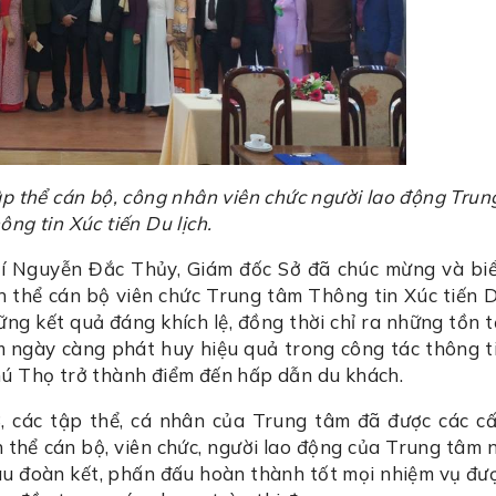
p thể cán bộ, công nhân viên chức người lao động Trun
ng tin Xúc tiến Du lịch.
chí Nguyễn Đắc Thủy, Giám đốc Sở đã chúc mừng và bi
 thể cán bộ viên chức Trung tâm Thông tin Xúc tiến 
ng kết quả đáng khích lệ, đồng thời chỉ ra những tồn t
 ngày càng phát huy hiệu quả trong công tác thông t
Phú Thọ trở thành điểm đến hấp dẫn du khách.
 các tập thể, cá nhân của Trung tâm đã được các c
n thể cán bộ, viên chức, người lao động của Trung tâm 
u đoàn kết, phấn đấu hoàn thành tốt mọi nhiệm vụ đư