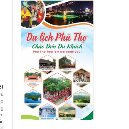
dân là một đại sứ
du lịch” và ra mắt
kênh truyền thông
số Amazing Long
Cốc
.
ốt
ều
ập
ng
ện
ác
ng