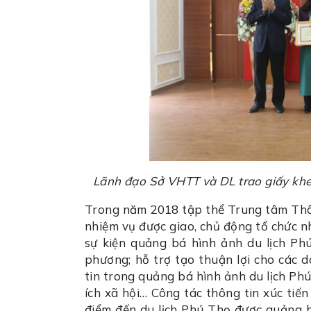
Lãnh đạo Sở VHTT và DL trao giấy khen
Trong năm 2018 tập thể Trung tâm Thông
nhiệm vụ được giao, chủ động tổ chức nh
sự kiện quảng bá hình ảnh du lịch Ph
phương; hỗ trợ tạo thuận lợi cho các 
tin trong quảng bá hình ảnh du lịch Ph
ích xã hội… Công tác thông tin xúc tiến
điểm đến du lịch Phú Thọ được quảng bá