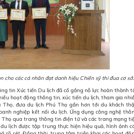
 cho các cá nhân đạt danh hiệu Chiến sỹ thi đua cơ sở
 tin Xúc tiến Du lịch đã cố gắng nỗ lực hoàn thành t
iều hoạt động thông tin, xúc tiến du lịch, tham gia nhi
ú Thọ, đưa du lịch Phú Thọ gần hơn tới du khách th
doanh nghiệp kết nối du lịch. Ứng dụng công nghệ thô
ú Thọ qua trang thông tin điện tử và các trang mạng ti
 du lịch được tập trung thực hiện hiệu quả, hình ảnh c
 rõ rét. Đồng thời, trung tâm triển khai các hoạt độ