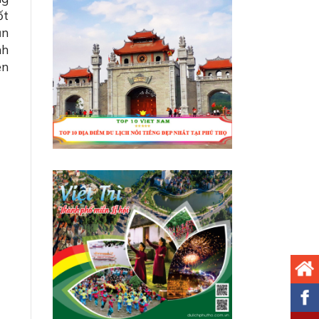
ốt
ản
nh
ên