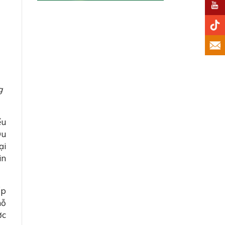
g
ểu
Du
ại
in
ấp
nỗ
ợc