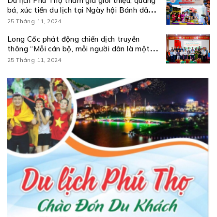
Du lịch Phú Thọ tham gia giới thiệu, quảng
bá, xúc tiến du lịch tại Ngày hội Bánh dân
gian Nam Bộ – An Giang
25 Tháng 11, 2024
Long Cốc phát động chiến dịch truyền
thông “Mỗi cán bộ, mỗi người dân là một
đại sứ du lịch” và ra mắt kênh truyền thông
25 Tháng 11, 2024
số Amazing Long Cốc