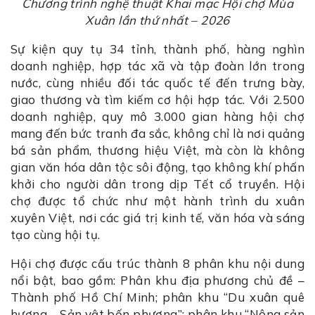
Chương trình nghệ thuật Khai mạc Hội chợ Mùa
Xuân lần thứ nhất – 2026
Sự kiện quy tụ 34 tỉnh, thành phố, hàng nghìn
doanh nghiệp, hợp tác xã và tập đoàn lớn trong
nước, cùng nhiều đối tác quốc tế đến trưng bày,
giao thương và tìm kiếm cơ hội hợp tác. Với 2.500
doanh nghiệp, quy mô 3.000 gian hàng hội chợ
mang đến bức tranh đa sắc, không chỉ là nơi quảng
bá sản phẩm, thương hiệu Việt, mà còn là không
gian văn hóa dân tộc sôi động, tạo không khí phấn
khởi cho người dân trong dịp Tết cổ truyền. Hội
chợ được tổ chức như một hành trình du xuân
xuyên Việt, nơi các giá trị kinh tế, văn hóa và sáng
tạo cùng hội tụ.
Hội chợ được cấu trúc thành 8 phân khu nội dung
nổi bật, bao gồm: Phân khu địa phương chủ đề –
Thành phố Hồ Chí Minh; phân khu “Du xuân quê
hương – Sản vật bốn phương”; phân khu “Nông sản