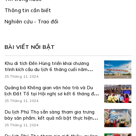
Thông tin cần biết
Nghiên cứu - Trao đổi
BÀI VIẾT NỔI BẬT
Khu di tích Đền Hùng triển khai chương
trình kích cầu du lịch 6 tháng cuối năm
2026
25 Tháng 11, 2024
Quảng bá Không gian văn hóa trà và Du
lịch Đất Tổ tại Hội nghị sơ kết 6 tháng đầu
năm và triển khai nhiệm vụ 6 tháng cuối
25 Tháng 11, 2024
năm 2026 thực hiện Nghị quyết số 57-
NQ/TW
Du lịch Phú Thọ sẵn sàng tham gia trưng
bày sản phẩm, kết quả nổi bật thực hiện
Nghị quyết số 57-NQ/TW
25 Tháng 11, 2024