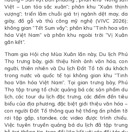
Việt – Lan tỏa sắc xuân”; phân khu “Xuân thịnh
vượng”; triển lãm chuỗi giá trị ngành dệt may, da
giày, đồ gỗ và thủ công mỹ nghệ (VIVC 2026);
không gian “Tết Sum vầy”; phân khu “Tinh hoa văn
hóa Việt Nam” và phân khu ngoài trời “Vị Xuân
gắn kết”.
Tham gia Hội chợ Mùa Xuân lần này, Du lịch Phú
Thọ trưng bày, giới thiệu hình ảnh văn hóa, con
người, thiên nhiên và Du lịch Đất Tổ tới du khách
trong nước và quốc tế tại không gian khu “Tinh
hoa Văn hóa Việt Nam”. Tại gian trưng bày, Phú
Thọ tập trung tổ chức quảng bá các sản phẩm du
lịch, các tour du lịch đặc trưng, các điểm đến tiêu
biểu của địa phương, đặc biệt giới thiệu văn hóa –
con người Đất Tổ thông qua hệ thống ấn phẩm tờ
rơi tập gấp, standee, các video được trình chiếu.
Việc tuyên truyền quảng bá du lịch đã tập trung
hỗ trợ thông tin, trao đổi liên kết với các đối tác du