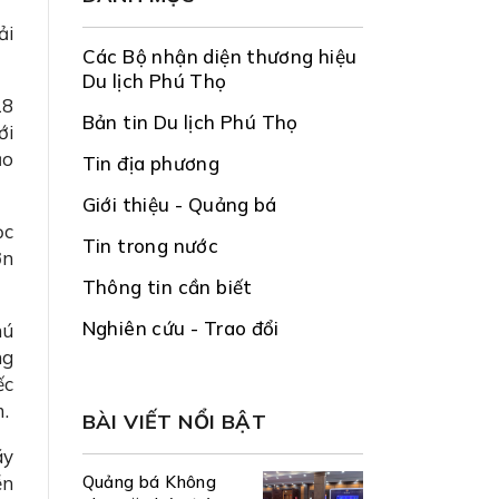
ải
Các Bộ nhận diện thương hiệu
Du lịch Phú Thọ
18
Bản tin Du lịch Phú Thọ
ới
ạo
Tin địa phương
Giới thiệu - Quảng bá
ọc
Tin trong nước
ờn
Thông tin cần biết
Nghiên cứu - Trao đổi
hú
ng
ếc
m.
BÀI VIẾT NỔI BẬT
ãy
ễn
Quảng bá Không