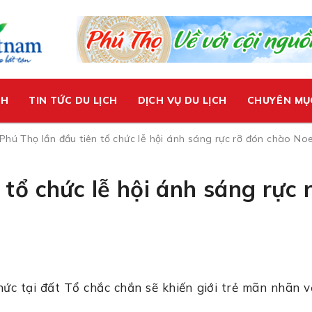
CH
TIN TỨC DU LỊCH
DỊCH VỤ DU LỊCH
CHUYÊN MỤ
Phú Thọ lần đầu tiên tổ chức lễ hội ánh sáng rực rỡ đón chào Noe
 tổ chức lễ hội ánh sáng rực 
hức tại đất Tổ chắc chắn sẽ khiến giới trẻ mãn nhãn v