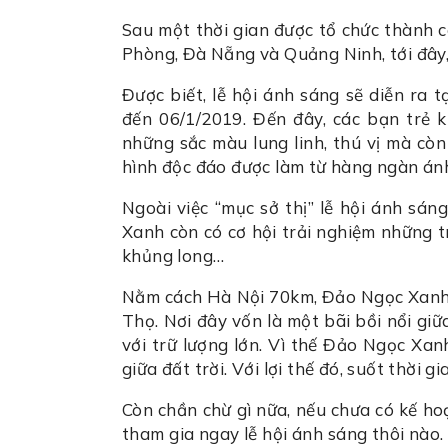
Sau một thời gian được tổ chức thành 
Phòng, Đà Nẵng và Quảng Ninh, tới đây, 
Được biết, lễ hội ánh sáng sẽ diễn ra
đến 06/1/2019. Đến đây, các bạn trẻ 
những sắc màu lung linh, thú vị mà cò
hình độc đáo được làm từ hàng ngàn ánh
Ngoài việc “mục sở thị” lễ hội ánh sán
Xanh còn có cơ hội trải nghiệm những t
khủng long…
Nằm cách Hà Nội 70km, Đảo Ngọc Xanh l
Thọ. Nơi đây vốn là một bãi bồi nổi g
với trữ lượng lớn. Vì thế Đảo Ngọc Xa
giữa đất trời. Với lợi thế đó, suốt thời
Còn chần chừ gì nữa, nếu chưa có kế ho
tham gia ngay lễ hội ánh sáng thôi nào