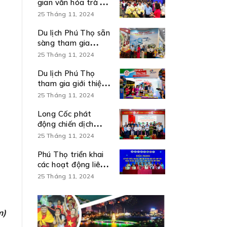
gian văn hóa trà và
Du lịch Đất Tổ tại
25 Tháng 11, 2024
Hội nghị sơ kết 6
tháng đầu năm và
Du lịch Phú Thọ sẵn
triển khai nhiệm vụ
sàng tham gia
6 tháng cuối năm
trưng bày sản
25 Tháng 11, 2024
2026 thực hiện Nghị
phẩm, kết quả nổi
quyết số 57-
bật thực hiện Nghị
Du lịch Phú Thọ
NQ/TW
quyết số 57-
tham gia giới thiệu,
NQ/TW
quảng bá, xúc tiến
25 Tháng 11, 2024
du lịch tại Ngày hội
Bánh dân gian Nam
Long Cốc phát
Bộ – An Giang
động chiến dịch
truyền thông “Mỗi
25 Tháng 11, 2024
cán bộ, mỗi người
dân là một đại sứ
Phú Thọ triển khai
du lịch” và ra mắt
các hoạt động liên
kênh truyền thông
kết, hợp tác phát
25 Tháng 11, 2024
số Amazing Long
triển du lịch các tỉnh
Cốc
Tây Bắc mở rộng
năm 2026
m)