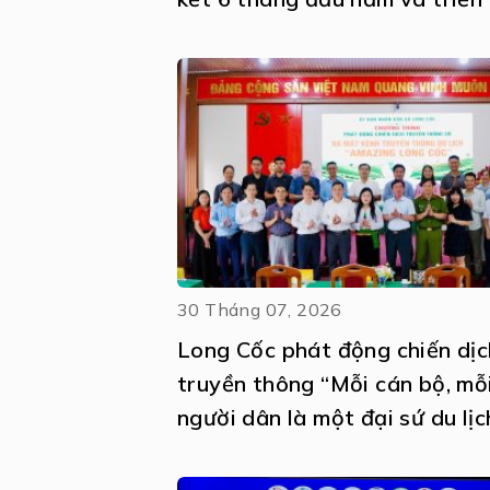
nhiệm vụ 6 tháng cuối năm 2
thực hiện Nghị quyết số 57-
NQ/TW
30 Tháng 07, 2026
Long Cốc phát động chiến dịc
truyền thông “Mỗi cán bộ, mỗ
người dân là một đại sứ du lịc
ra mắt kênh truyền thông số
Amazing Long Cốc