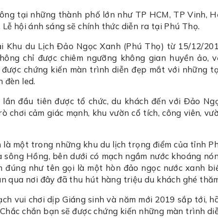
công tại những thành phố lớn như TP HCM, TP Vinh, H
Lễ hội ánh sáng sẽ chính thức diễn ra tại Phú Thọ.
 tại Khu du Lịch Đảo Ngọc Xanh (Phú Thọ) từ 15/12/20
không chỉ được chiêm ngưỡng không gian huyền ảo, v
n được chứng kiến màn trình diễn đẹp mắt với những t
 đèn led.
g lần đầu tiên được tổ chức, du khách đến với Đảo Ng
rò chơi cảm giác mạnh, khu vườn cổ tích, công viên, vư
à một trong những khu du lịch trọng điểm của tỉnh P
iữa sông Hồng, bên dưới có mạch ngầm nước khoáng nó
nh đúng như tên gọi là một hòn đảo ngọc nước xanh bi
 gian qua nơi đây đã thu hút hàng triệu du khách ghé thă
ạch vui chơi dịp Giáng sinh và năm mới 2019 sắp tới, h
. Chắc chắn bạn sẽ được chứng kiến những màn trình di