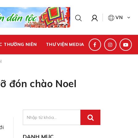
VN
C THƯỜNG NIÊN
THƯ VIỆN MEDIA
l
rỡ đón chào Noel
ới
DANH MỤC