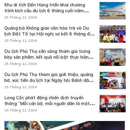
Khu di tích Đền Hùng triển khai chương
trình kích cầu du lịch 6 tháng cuối năm
2026
25 Tháng 11, 2024
Quảng bá Không gian văn hóa trà và Du
lịch Đất Tổ tại Hội nghị sơ kết 6 tháng đầu
năm và triển khai nhiệm vụ 6 tháng cuối
25 Tháng 11, 2024
năm 2026 thực hiện Nghị quyết số 57-
NQ/TW
Du lịch Phú Thọ sẵn sàng tham gia trưng
bày sản phẩm, kết quả nổi bật thực hiện
Nghị quyết số 57-NQ/TW
25 Tháng 11, 2024
Du lịch Phú Thọ tham gia giới thiệu, quảng
bá, xúc tiến du lịch tại Ngày hội Bánh dân
gian Nam Bộ – An Giang
25 Tháng 11, 2024
Long Cốc phát động chiến dịch truyền
thông “Mỗi cán bộ, mỗi người dân là một
đại sứ du lịch” và ra mắt kênh truyền thông
25 Tháng 11, 2024
số Amazing Long Cốc