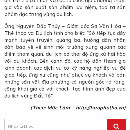
án. Hỗ trợ cá nhân và các tổ chức địa phương tham
gia vào sản xuất sản phẩm lưu niệm, tạo ra sản
phẩm đặc trưng vùng du lịch.
Ông Nguyễn Đắc Thủy – Giám đốc Sở Văn Hóa –
Thể thao và Du lịch tỉnh cho biết: “Sở tiếp tục đẩy
mạnh tuyên truyền, quảng bá, hướng dẫn nhân
dân bảo vệ vệ sinh môi trường xung quanh các
điểm tham quan, du lịch; có thái độ ứng xử hài hòa
với du khách. Bên cạnh đó, các hộ dân tham gia
kinh doanh các dịch vụ có kỹ năng nghiệp vụ để
giao tiếp, ứng xử cũng như phục vụ khách và bán
những sản vật địa phương có nguồn gốc rõ ràng,
công khai giá cả với khách, tạo hình ảnh đẹp của
du lịch vùng Đất Tổ”.
(Theo: Mộc Lâm – http://baophutho.vn)