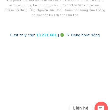
Giấy phép thiết lập website số 12/GPTTĐT-STTTT do Sở Thông tin
và Truyền thông tỉnh Phú Thọ cấp ngày 15/12/2023 • Chịu trách
nhiệm nội dung: Ông Nguyễn Đức Hòa - Giám đốc Trung tâm Thông
tin Xúc tiến Du lịch tỉnh Phú Thọ
Lượt truy cập:
13.221.681
|
37 Đang hoạt động
Liên hệ