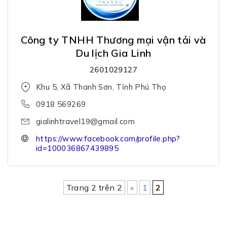
Công ty TNHH Thương mại vận tải và
Du lịch Gia Linh
2601029127
Khu 5, Xã Thanh Sơn, Tỉnh Phú Thọ
0918 569269
gialinhtravel19@gmail.com
https://www.facebook.com/profile.php?
id=100036867439895
Trang 2 trên 2
«
1
2