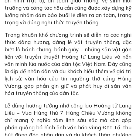
an ninh trật tự, an toàn giao thông, vệ sinh môi
trường và công tác hậu cần cũng được xây dựng kỹ
lưỡng nhằm đảm bảo buổi lễ diễn ra an toàn, trang
trọng và đúng nghi thức truyền thống.
Trong khuôn khổ chương trình sẽ diễn ra các nghi
thức dâng hương, dâng lễ vật truyền thống, đặc
biệt là bánh chưng, bánh giầy – những sản vật gắn
liền với truyền thuyết Hoàng tử Lang Liêu và nền
văn minh lúa nước của dân tộc Việt Nam. Đây cũng
là dịp để nhân dân và du khách hiểu thêm về giá trị
lịch sử, văn hóa của tín ngưỡng thờ cúng Hùng
Vương, góp phần gìn giữ và phát huy di sản văn
hóa truyền thống của dân tộc.
Lễ dâng hương tưởng nhớ công lao Hoàng tử Lang
Liêu – Vua Hùng thứ 7 Hùng Chiêu Vương không
chỉ mang ý nghĩa tâm linh sâu sắc mà còn góp
phần quảng bá hình ảnh văn hóa vùng Đất Tổ, thu
hút đông đảo nhân dân và du khách thập phương