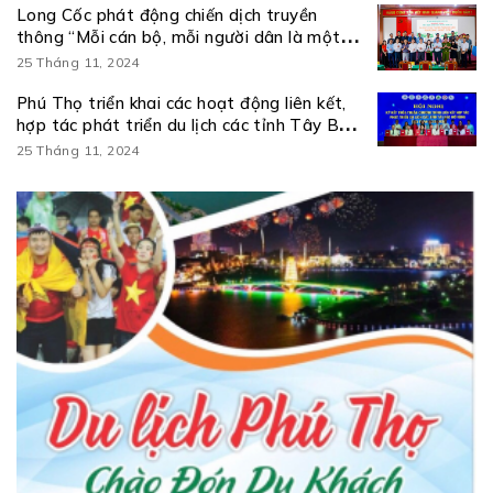
Long Cốc phát động chiến dịch truyền
thông “Mỗi cán bộ, mỗi người dân là một
đại sứ du lịch” và ra mắt kênh truyền thông
25 Tháng 11, 2024
số Amazing Long Cốc
Phú Thọ triển khai các hoạt động liên kết,
hợp tác phát triển du lịch các tỉnh Tây Bắc
mở rộng năm 2026
25 Tháng 11, 2024