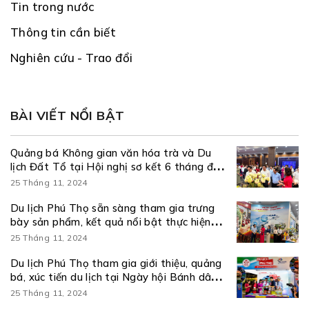
Tin trong nước
Thông tin cần biết
Nghiên cứu - Trao đổi
BÀI VIẾT NỔI BẬT
Quảng bá Không gian văn hóa trà và Du
lịch Đất Tổ tại Hội nghị sơ kết 6 tháng đầu
năm và triển khai nhiệm vụ 6 tháng cuối
25 Tháng 11, 2024
năm 2026 thực hiện Nghị quyết số 57-
NQ/TW
Du lịch Phú Thọ sẵn sàng tham gia trưng
bày sản phẩm, kết quả nổi bật thực hiện
Nghị quyết số 57-NQ/TW
25 Tháng 11, 2024
Du lịch Phú Thọ tham gia giới thiệu, quảng
bá, xúc tiến du lịch tại Ngày hội Bánh dân
gian Nam Bộ – An Giang
25 Tháng 11, 2024