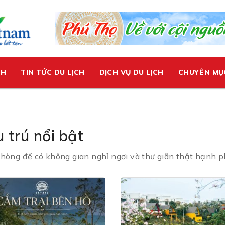
CH
TIN TỨC DU LỊCH
DỊCH VỤ DU LỊCH
CHUYÊN MỤ
 trú nổi bật
hòng để có không gian nghỉ ngơi và thư giãn thật hạnh p