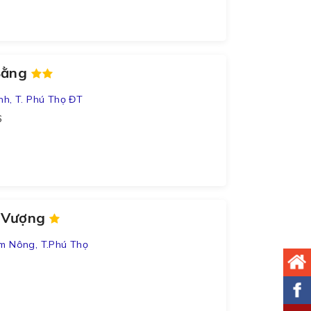
 Bằng
nh, T. Phú Thọ ĐT
6
n Vượng
am Nông, T.Phú Thọ