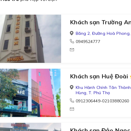
Khách sạn Trường A
Băng 2, Đường Hoà Phong,
0949524777
Khách sạn Huệ Đoài
Khu Hành Chính Tân Thành,
Hùng, T. Phú Thọ
0912306449-02103880260
Khách sạn Đảo Ngọ