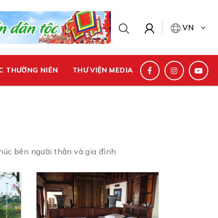
VN
C THƯỜNG NIÊN
THƯ VIỆN MEDIA
húc bên người thân và gia đình