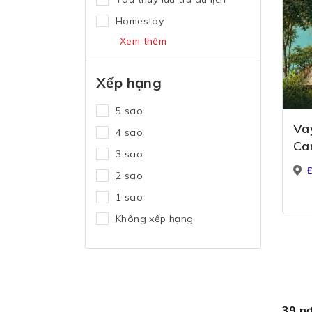
Homestay
Xem thêm
Bãi cắm trại du lịch
Cơ sở lưu trú khác
Xếp hạng
5 sao
Va
4 sao
Ca
3 sao
2 sao
𝗡𝗢𝗥𝗔𝗛 𝗛𝗢𝗧𝗘𝗟 𝗩𝗜𝗡𝗛
1 sao
𝗬𝗘𝗡
 – Tam
Không xếp hạng
phường Vĩnh Phúc, tỉnh Phú
Thọ
 Phú Thọ
39 nơ