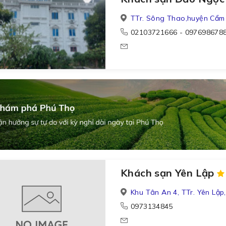
TTr. Sông Thao,huyện Cẩm
02103721666 - 097698678
Khách sạn Yên Lập
Khu Tân An 4, TTr. Yên Lập,
0973134845