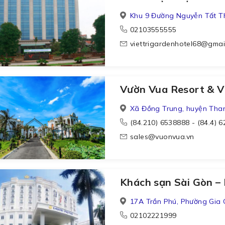
Khu 9 Đường Nguyễn Tất T
02103555555
viettrigardenhotel68@gmai
Vườn Vua Resort & V
Xã Đồng Trung, huyện Than
(84.210) 6538888 - (84.4) 
sales@vuonvua.vn
Khách sạn Sài Gòn –
17A Trần Phú, Phường Gia
02102221999