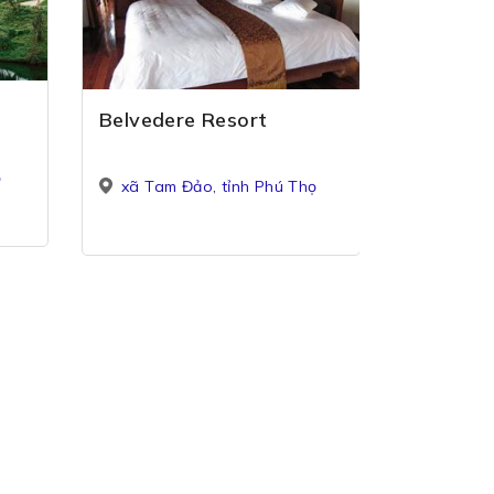
Thái Dươ
Belvedere Resort
xã Tam 
ọ
xã Tam Đảo, tỉnh Phú Thọ