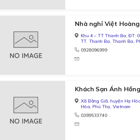
Nhà nghỉ Việt Hoàn
Khu 4 – TT Thanh Ba, ĐT:
TT. Thanh Ba, Thanh Ba, P
0928096999
Khách Sạn Ánh Hồn
Xã Bằng Giã, huyện Hạ Hò
Hòa, Phú Thọ, Vietnam
0389533740