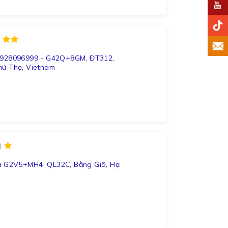
g
 0928096999 - G42Q+8GM, ĐT312,
hú Thọ, Vietnam
g
a G2V5+MH4, QL32C, Bằng Giã, Hạ