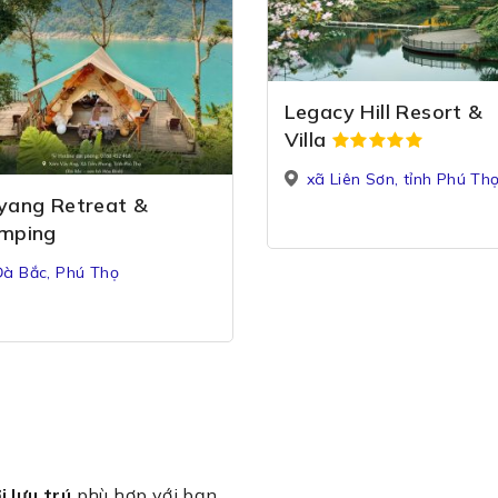
Legacy Hill Resort &
Villa
xã Liên Sơn, tỉnh Phú Th
yang Retreat &
mping
Đà Bắc, Phú Thọ
i lưu trú
phù hợp với bạn