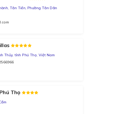
hành, Tân Tiến, Phường Tân Dân
l.com
illas
h Thủy, tỉnh Phú Thọ, Việt Nam
62566966
 Phú Thọ
 Cẩm