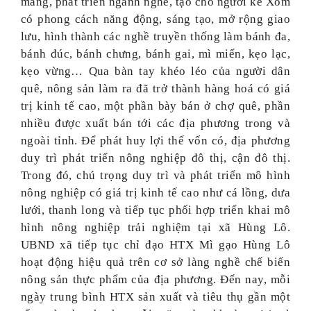
mang, phát triển ngành nghề, tạo cho người kẻ Xốm
có phong cách năng động, sáng tạo, mở rộng giao
lưu, hình thành các nghề truyền thống làm bánh đa,
bánh đúc, bánh chưng, bánh gai, mì miến, kẹo lạc,
kẹo vừng… Qua bàn tay khéo léo của người dân
quê, nông sản làm ra đã trở thành hàng hoá có giá
trị kinh tế cao, một phần bày bán ở chợ quê, phần
nhiều được xuất bán tới các địa phương trong và
ngoài tỉnh. Để phát huy lợi thế vốn có, địa phương
duy trì phát triển nông nghiệp đô thị, cận đô thị.
Trong đó, chú trọng duy trì và phát triển mô hình
nông nghiệp có giá trị kinh tế cao như cá lồng, dưa
lưới, thanh long và tiếp tục phối hợp triển khai mô
hình nông nghiệp trải nghiệm tại xã Hùng Lô.
UBND xã tiếp tục chỉ đạo HTX Mì gạo Hùng Lô
hoạt động hiệu quả trên cơ sở làng nghề chế biến
nông sản thực phẩm của địa phương. Đến nay, mỗi
ngày trung bình HTX sản xuất và tiêu thụ gần một