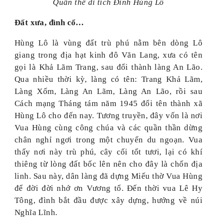
Quần thể di tích Đình Hùng Lô
Đất xưa, đình cổ…
Hùng Lô là vùng đất trù phú nằm bên dòng Lô
giang trong địa hạt kinh đô Văn Lang, xưa có tên
gọi là Khả Lãm Trang, sau đổi thành làng An Lão.
Qua nhiều thời kỳ, làng có tên: Trang Khả Lãm,
Làng Xốm, Làng An Lãm, Làng An Lão, rồi sau
Cách mạng Tháng tám năm 1945 đổi tên thành xã
Hùng Lô cho đến nay. Tương truyền, đây vốn là nơi
Vua Hùng cùng công chúa và các quần thần dừng
chân nghỉ ngơi trong một chuyến du ngoạn. Vua
thấy nơi này trù phú, cây cối tốt tươi, lại có khí
thiêng từ lòng đất bốc lên nên cho đây là chốn địa
linh. Sau này, dân làng đã dựng Miếu thờ Vua Hùng
để đời đời nhớ ơn Vương tổ. Đến thời vua Lê Hy
Tông, đình bắt đầu được xây dựng, hướng về núi
Nghĩa Lĩnh.