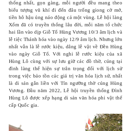
thống nhất, gọn gàng, mỗi người đều mang theo
biểu tượng vũ khí đi đến đâu trống giong cờ mở,
tiền hô hậu ủng náo động cả một vùng. Lễ hội làng
Xốm đã có truyền thống lâu đời, mỗi năm tổ chức
hai lần vào dịp Giỗ Tổ Hùng Vương 10/3 âm lịch và
lễ tiệc Thánh hóa vào ngày 12/9 âm lịch. Nhưng lớn
nhất vẫn là lễ rước kiệu, dâng lễ vật về Đền Hùng
vào ngày Giỗ Tổ. Với nghi lễ rước kiệu của xã
Hùng Lô cùng với sự lưu giữ các đồ thờ, cúng tại
đình làng thể hiện sự trân trọng đối với lịch sử
trong việc bảo tồn các giá trị văn hóa lịch sử, nhất
là di sản gắn liền với Tín ngưỡng thờ cúng Hùng
Vương. Đầu năm 2022, Lễ hội truyền thống Đình
Hùng Lô được xếp hạng di sản văn hóa phi vật thể
cấp Quốc gia.