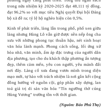
phương ngày càng phát triển. Tổng thu ngân sách
trong nửa nhiệm kỳ 2020-2025 đạt 48,111 tỷ đồng,
đạt 96,2% so với mục tiêu Nghị quyết Đại hội Đảng
bộ xã đề ra; tỷ lệ hộ nghèo hiện còn 0,5%.
Kinh tế phát triển, làng lẫn trong phố, phố xen giữa
làng nhưng Hùng Lô vẫn giữ được nền nếp ông cha
xưa với những phong tục thuần hậu, nét sinh hoạt
văn hóa lành mạnh. Phong cách sống, lối ứng xử
hòa nhã, văn minh, ấm áp đặc trưng của người dân
địa phương, tạo cho du khách thập phương ấn tượng
đẹp, thêm cảm mến, yêu con người, yêu mảnh đất
nơi đây. Làng cổ xưa đang vươn mình trong diện
mạo mới, tự hào với trách nhiệm là nơi gắn kết cộng
đồng hướng về nguồn cội, góp phần xây dựng, lan
toả giá trị di sản văn hóa “Tín ngưỡng thờ cúng
Hùng Vương” trường tồn với thời gian.
(Nguồn: Báo Phú Thọ)