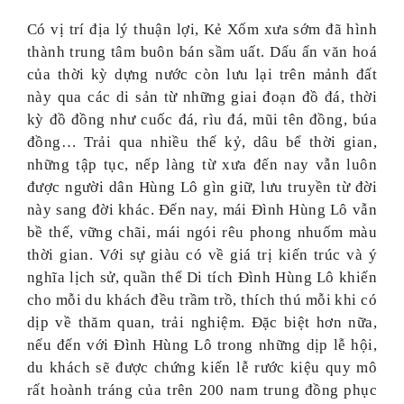
Có vị trí địa lý thuận lợi, Kẻ Xốm xưa sớm đã hình
thành trung tâm buôn bán sầm uất. Dấu ấn văn hoá
của thời kỳ dựng nước còn lưu lại trên mảnh đất
này qua các di sản từ những giai đoạn đồ đá, thời
kỳ đồ đồng như cuốc đá, rìu đá, mũi tên đồng, búa
đồng… Trải qua nhiều thế kỷ, dâu bể thời gian,
những tập tục, nếp làng từ xưa đến nay vẫn luôn
được người dân Hùng Lô gìn giữ, lưu truyền từ đời
này sang đời khác. Đến nay, mái Đình Hùng Lô vẫn
bề thế, vững chãi, mái ngói rêu phong nhuốm màu
thời gian. Với sự giàu có về giá trị kiến trúc và ý
nghĩa lịch sử, quần thể Di tích Đình Hùng Lô khiến
cho mỗi du khách đều trầm trồ, thích thú mỗi khi có
dịp về thăm quan, trải nghiệm. Đặc biệt hơn nữa,
nếu đến với Đình Hùng Lô trong những dịp lễ hội,
du khách sẽ được chứng kiến lễ rước kiệu quy mô
rất hoành tráng của trên 200 nam trung đồng phục