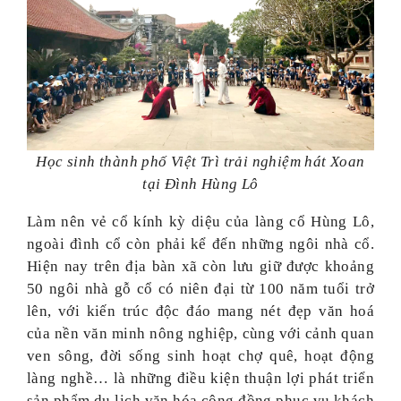
Học sinh thành phố Việt Trì trải nghiệm hát Xoan
tại Đình Hùng Lô
Làm nên vẻ cổ kính kỳ diệu của làng cổ Hùng Lô,
ngoài đình cổ còn phải kể đến những ngôi nhà cổ.
Hiện nay trên địa bàn xã còn lưu giữ được khoảng
50 ngôi nhà gỗ cổ có niên đại từ 100 năm tuổi trở
lên, với kiến trúc độc đáo mang nét đẹp văn hoá
của nền văn minh nông nghiệp, cùng với cảnh quan
ven sông, đời sống sinh hoạt chợ quê, hoạt động
làng nghề… là những điều kiện thuận lợi phát triển
sản phẩm du lịch văn hóa cộng đồng phục vụ khách